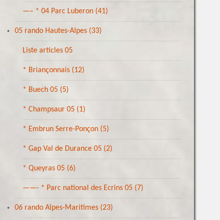
—– * 04 Parc Luberon
(41)
05 rando Hautes-Alpes
(33)
Liste articles 05
* Briançonnais
(12)
* Buech 05
(5)
* Champsaur 05
(1)
* Embrun Serre-Ponçon
(5)
* Gap Val de Durance 05
(2)
* Queyras 05
(6)
——- * Parc national des Ecrins 05
(7)
06 rando Alpes-Maritimes
(23)