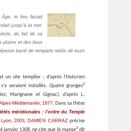
ge, le lieu faisait
ndait jusqu’à la mer.
iècle, du fait de sa
a plaine et des lieux
 éperon barré de remparts reliés de tours
 un site templier ; d’après l’historien
2
s’y seraient installés. Quatre granges
L.
niez, Marignane et Gignac), d’après
 Alpes-Méditerranée, 1977
. Dans sa thèse
ciétés méridionales : l’ordre du Temple
Lyon, 2003
DAMIEN CARRAZ
,
,
précise
3
4 janvier 1308, ne cite que le manse
dit