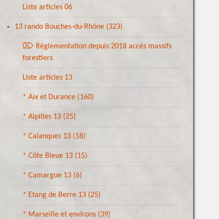
Liste articles 06
13 rando Bouches-du-Rhône
(323)
⌦ Réglementation depuis 2018 accès massifs
forestiers
Liste articles 13
* Aix et Durance
(160)
* Alpilles 13
(25)
* Calanques 13
(18)
* Côte Bleue 13
(15)
* Camargue 13
(6)
* Etang de Berre 13
(25)
* Marseille et environs
(39)