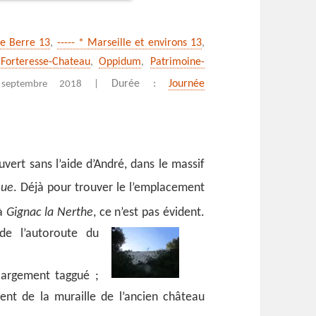
de Berre 13
,
----- * Marseille et environs 13
,
,
Forteresse-Chateau
,
Oppidum
,
Patrimoine-
Durée :
Journée
septembre 2018 |
vert sans l’aide d’André, dans le massif
eue
. Déjà pour trouver le l’emplacement
 à
Gignac la Nerthe
, ce n’est pas évident.
de l’autoroute du
largement taggué ;
nt de la muraille de l’ancien château