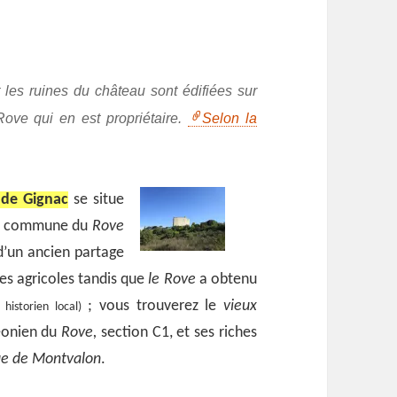
t les ruines du château sont édifiées sur
ove qui en est propriétaire.
Selon la
 de Gignac
se situe
 la commune du
Rove
 d’un ancien partage
es agricoles tandis que
le Rove
a obtenu
; vous trouverez le
vieux
historien local)
éonien du
Rove,
section C1, et ses riches
ue de Montvalon
.