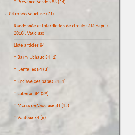
* Provence Verdon 83
(14)
84 rando Vaucluse
(71)
Randonnée et interdiction de circuler été depuis
2018 : Vaucluse
Liste articles 84
* Barry Uchaux 84
(1)
* Dentelles 84
(3)
* Enclave des papes 84
(1)
* Luberon 84
(39)
* Monts de Vaucluse 84
(15)
* Ventoux 84
(6)