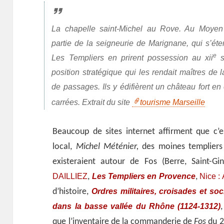
La chapelle saint-Michel au Rove. Au Moyen Â
partie de la seigneurie de Marignane, qui s’éte
e
Les Templiers en prirent possession au xii
s
position stratégique qui les rendait maîtres de l
de passages. Ils y édifièrent un château fort en
carrées. Extrait du site
tourisme Marseille
Beaucoup de sites internet affirment que c’est
local,
Michel Méténier,
des moines templiers 
existeraient autour de Fos (Berre, Saint-Gi
DAILLIEZ
Les Templiers en Provence
Nice :
,
,
Ordres militaires, croisades et so
d’histoire,
dans la basse vallée du Rhône (1124-1312)
que l’inventaire de la commanderie de
Fos
du 2