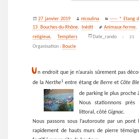
Publié
Auteur
Catégories
27 janvier 2019
nicoulina
----- * Etang 
le
Mots-
13 Bouches-du-Rhône
,
Inédit
Animaux-ferme
clés
religieux
,
Templiers
Date_rando :
21 
Organisation :
Boucle
U
n endroit que je n’aurais sûrement pas décou
1
de la
Nerthe
entre étang de
Berre
et
Côte Bl
de parking le plus proche
Nous stationnons près 
littoral, côté
Gignac
.
Nous passons sous l’autoroute par un pont 
rapidement de hauts murs de pierre témoigne