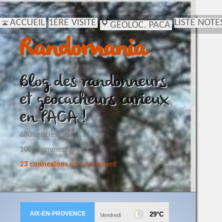
ACCUEIL
1ÈRE VISITE
LISTE NOTE
GÉOLOC. PACA
Randomania
Blog des randonneurs
et geocacheurs curieux
en PACA !
680 articles
1020 commentaires
23 connexions
en ce moment