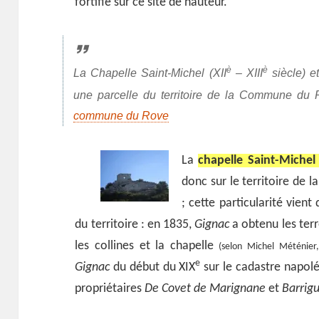
fortifié sur ce site de hauteur.
è
è
La Chapelle Saint-Michel (XII
– XIII
siècle) e
une parcelle du territoire de la Commune du R
commune du Rove
La
chapelle Saint-Michel
donc sur le territoire de
; cette particularité vient
du territoire : en 1835,
Gignac
a obtenu les terr
les collines et la chapelle
(selon Michel Méténier, 
e
Gignac
du début du XIX
sur le cadastre napol
propriétaires
De Covet de Marignane
et
Barrig