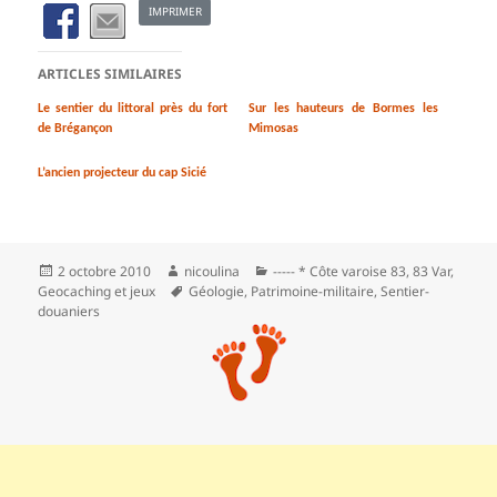
IMPRIMER
ARTICLES SIMILAIRES
Le sentier du littoral près du fort
Sur les hauteurs de Bormes les
de Brégançon
Mimosas
L’ancien projecteur du cap Sicié
Publié
Auteur
Catégories
2 octobre 2010
nicoulina
----- * Côte varoise 83
,
83 Var
,
le
Mots-
Geocaching et jeux
Géologie
,
Patrimoine-militaire
,
Sentier-
clés
douaniers