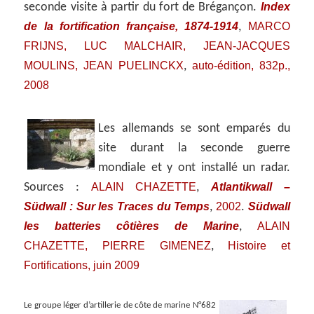
Index
seconde visite à partir du fort de Brégançon.
de la fortification française, 1874-1914
MARCO
,
FRIJNS, LUC MALCHAIR, JEAN-JACQUES
MOULINS, JEAN PUELINCKX
auto-édition, 832p.,
,
2008
Les allemands se sont emparés du
site durant la seconde guerre
mondiale et y ont installé un radar.
ALAIN CHAZETTE
Atlantikwall –
Sources :
,
Südwall : Sur les Traces du Temps
2002
Südwall
,
.
les batteries côtières de Marine
ALAIN
,
CHAZETTE, PIERRE GIMENEZ
Histoire et
,
Fortifications, juin 2009
Le groupe léger d’artillerie de côte de marine N°682