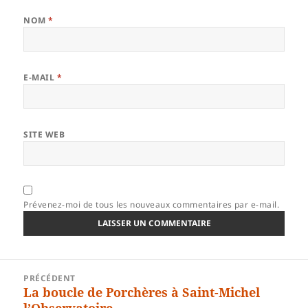
NOM
*
E-MAIL
*
SITE WEB
Prévenez-moi de tous les nouveaux commentaires par e-mail.
Navigation
PRÉCÉDENT
de
La boucle de Porchères à Saint-Michel
Article
l’article
l’Observatoire