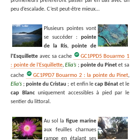
promeneurs préfèreront passer par en bas avec un
peu d’escalade. C’est peut-être mieux…
Plusieurs pointes vont
se succéder :
pointe
de la Ris
,
pointe de
l’Esquillette
avec sa cache
GC1PPD5 Bouarmo 1
: pointe de l’Esquillette
,
Elia’s
;
pointe du Pinet
et sa
cache
GC1PPD7 Bouarmo 2 : la pointe du Pinet
,
Elia’s
;
pointe du Cristau
; et enfin le
cap Bénat
et le
cap Blanc
uniquement accessibles à pied par le
sentier du littoral.
Au sol la
figue marine
aux feuilles charnues
rampe en étalant ses