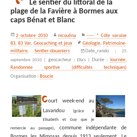
Le sentier du littoral de la
plage de la Favière à Bormes aux
caps Bénat et Blanc
Publié
Auteur
Catégories
2 octobre 2010
nicoulina
----- * Côte varoise
le
Mots-
83
,
83 Var
,
Geocaching et jeux
Géologie
,
Patrimoine-
clés
militaire
,
Sentier-douaniers
Date_rando :
25
geocacheur :
Durée :
Journée
,
septembre 2010 |
Elia's |
Randonnée sportive (difficultés techniques)
Organisation :
Boucle
C
ourt week-end au
Lavandou
(grâce à
Elisabeth et Guy que je
, commune indépendante de
remercie au passage)
Bormes les Mimosas depuis 1913 seulement. Le