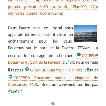
La Favière – Cap Bénat 3h50 dépl.A/R (sur une
journée prévoir 5h30 au total), 12km400, 77m
dénivelée (cumul +806m -827m)
Dans l’autre sens, ce littoral nous
apparait différent mais il reste un
enchantement pour les yeux.
Parvenus sur le port de la Favière,
Ti’Mars…
a
encore le courage de chercher
GC1PPD9
Bouarmo 4 : port de la Favière
, d’
Elia’s
. Pour demain
il restera
GC1PPDB Buarmo 5 : le village
,
Elia’s
et
GC1PPDD Bouarmo bonus : chapelle de
Constance
,
Elia’s
. Bref, un week-end sur les pas
d’
Elia’s
!