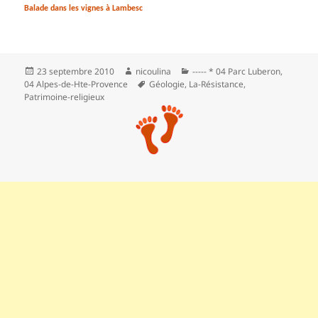
Balade dans les vignes à Lambesc
Publié
Auteur
Catégories
23 septembre 2010
nicoulina
----- * 04 Parc Luberon
,
le
Mots-
04 Alpes-de-Hte-Provence
Géologie
,
La-Résistance
,
clés
Patrimoine-religieux