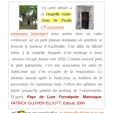
Un petit détour à
la
chapelle Saint-
Jean de Fuzils
(
classement
monument historique
) nous amène dans un cadre
verdoyant sur un petit plateau dominant où autrefois se
trouvait le hameau d’Aurifeuille. Une allée de tilleuls
mène à la chapelle flanquée d’un ermitage à deux
niveaux occupé jusque vers 1850. Comme souvent pour
le petit patrimoine, c’est une association
les amis de
Saint-Jean
qui s’est occupée de la restauration. Le
premier samedi après la Saint-Jean, la tradition de la
procession est maintenue mais l’effort des pélerins est
limité puisqu’ils partent du parking de l’observatoire.
D’après
,
Pays de Lure Forcalquier Manosque
,
PATRICK OLLIVIER-ELLIOTT
Edisud, 2000