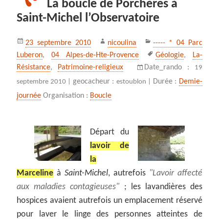
La boucle de Porchères à
Saint-Michel l’Observatoire
Publié
Auteur
Catégories
23 septembre 2010
nicoulina
----- * 04 Parc
le
Mots-
Luberon
,
04 Alpes-de-Hte-Provence
Géologie
,
La-
clés
Résistance
,
Patrimoine-religieux
Date_rando :
19
geocacheur :
Durée :
Demie-
septembre 2010 |
estoublon |
journée
Organisation :
Boucle
Départ du
lavoir de
la
Marceline
à
Saint-Michel
, autrefois
Lavoir affecté
aux maladies contagieuses
; les lavandières des
hospices avaient autrefois un emplacement réservé
pour laver le linge des personnes atteintes de