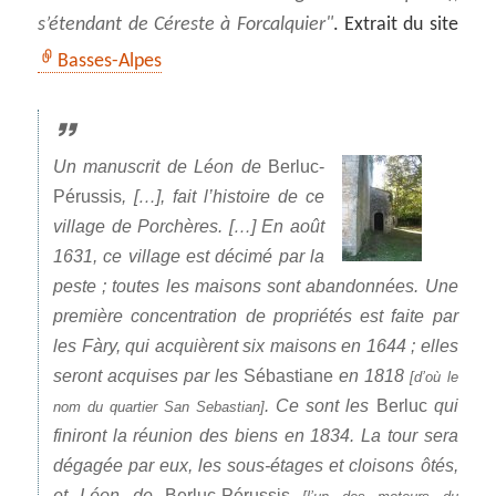
s’étendant de Céreste à Forcalquier
. Extrait du site
Basses-Alpes
Un manuscrit de Léon de
Berluc-
Pérussis
, […], fait l’histoire de ce
village de Porchères. […] En août
1631, ce village est décimé par la
peste ; toutes les maisons sont abandonnées. Une
première concentration de propriétés est faite par
les Fàry, qui acquièrent six maisons en 1644 ; elles
seront acquises par les
Sébastiane
en 1818
[d’où le
. Ce sont les
Berluc
qui
nom du quartier San Sebastian]
finiront la réunion des biens en 1834. La tour sera
dégagée par eux, les sous-étages et cloisons ôtés,
et Léon de
Berluc-Pérussis