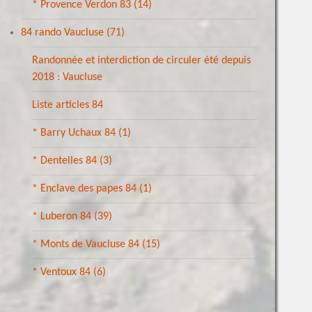
* Provence Verdon 83
(14)
84 rando Vaucluse
(71)
Randonnée et interdiction de circuler été depuis
2018 : Vaucluse
Liste articles 84
* Barry Uchaux 84
(1)
* Dentelles 84
(3)
* Enclave des papes 84
(1)
* Luberon 84
(39)
* Monts de Vaucluse 84
(15)
* Ventoux 84
(6)