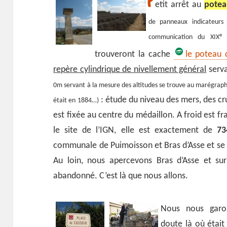
P
etit arrêt au
potea
de panneaux indicateurs
e
communication du XIX
s
trouveront la cache
le poteau 
repère cylindrique de nivellement général
serva
0m servant à la mesure des altitudes se trouve au marégraphe
: étude du niveau des mers, des cru
était en 1884…)
est fixée au centre du médaillon. A froid est fr
le site de l’IGN, elle est exactement de
73
communale de Puimoisson et Bras d’Asse et se si
Au loin, nous apercevons Bras d’Asse et sur 
abandonné. C’est là que nous allons.
Nous nous gar
doute là où était