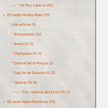
—– * 04 Parc Luberon
(41)
05 rando Hautes-Alpes
(33)
Liste articles 05
* Briançonnais
(12)
* Buech 05
(5)
* Champsaur 05
(1)
* Embrun Serre-Ponçon
(5)
* Gap Val de Durance 05
(2)
* Queyras 05
(6)
——- * Parc national des Ecrins 05
(7)
06 rando Alpes-Maritimes
(23)