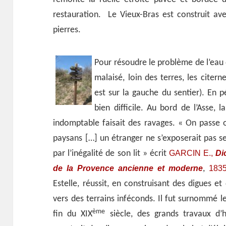
restauration. Le Vieux-Bras est construit a
pierres.
Pour résoudre le problème de l’eau d
malaisé, loin des terres, les citern
est sur la gauche du sentier). En p
bien difficile. Au bord de l’Asse, l
indomptable faisait des ravages. « On passe o
paysans […] un étranger ne s’exposerait pas seu
GARCIN E.,
Di
par l’inégalité de son lit » écrit
de la Provence ancienne et moderne
183
,
Estelle, réussit, en construisant des digues et
vers des terrains inféconds. Il fut surnommé le
ème
fin du XIX
siècle, des grands travaux d’h