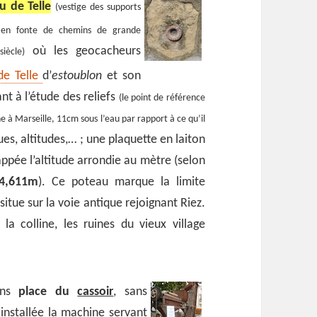
u de Telle
(vestige des supports
 en fonte de chemins de grande
où les geocacheurs
iècle)
de Telle
d’
estoublon
et son
nt à l’étude des reliefs
(le point de référence
 à Marseille, 11cm sous l’eau par rapport à ce qu’il
es, altitudes,… ; une plaquette en laiton
appée l’altitude arrondie au mètre (selon
4,611m
). Ce poteau marque la limite
tue sur la voie antique rejoignant Riez.
la colline, les ruines du vieux village
ons
place du
cassoir
, sans
 installée la machine servant