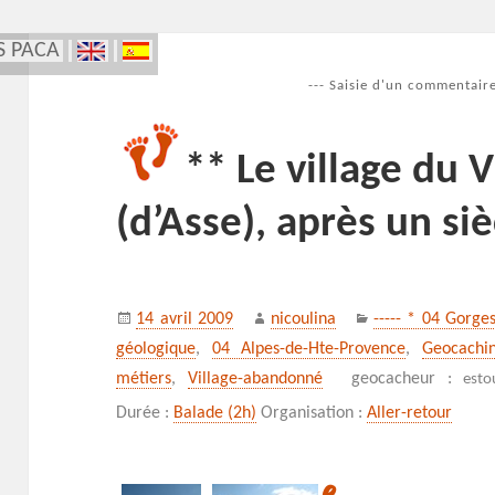
S PACA
--- Saisie d'un commentaire
** Le village du 
(d’Asse), après un si
Publié
Auteur
Catégories
14 avril 2009
nicoulina
----- * 04 Gorge
le
géologique
,
04 Alpes-de-Hte-Provence
,
Geocachi
métiers
,
Village-abandonné
geocacheur :
esto
Durée :
Balade (2h)
Organisation :
Aller-retour