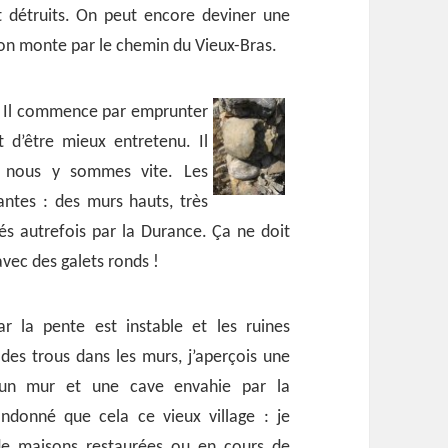
t détruits. On peut encore deviner une
 on monte par le chemin du Vieux-Bras.
. Il commence par emprunter
t d’être mieux entretenu. Il
t nous y sommes vite. Les
antes : des murs hauts, très
és autrefois par la Durance. Ça ne doit
avec des galets ronds !
ar la pente est instable et les ruines
des trous dans les murs, j’aperçois une
 un mur et une cave envahie par la
andonné que cela ce vieux village : je
de maisons restaurées ou en cours de