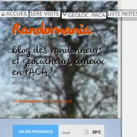
ACCUEIL
1ÈRE VISITE
LISTE NOTE
GÉOLOC. PACA
Randomania
Blog des randonneurs
et geocacheurs curieux
en PACA !
680 articles
1020 commentaires
15 connexions
en ce moment