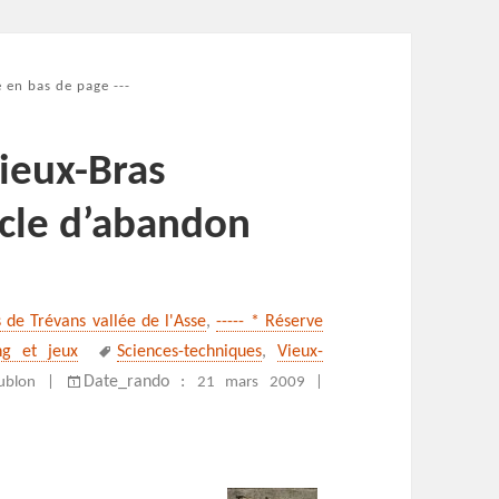
 en bas de page ---
Vieux-Bras
ècle d’abandon
s de Trévans vallée de l'Asse
,
----- * Réserve
Mots-
ng et jeux
Sciences-techniques
,
Vieux-
clés
Date_rando :
ublon |
21 mars 2009 |