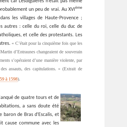
ement car Lesdiguières n’était pas même
ème
a probablement un peu de vrai. Au XVI
 dans les villages de Haute-Provence ;
 autres : celle du roi, celle du duc de
tholiques, et celle des protestants. Les
autres.
« C’était pour la cinquième fois que les
t-Martin d’Entraunes changeaient de souverain
ments s’opéraient d’une manière violente, par
es assauts, des capitulations. » (Extrait de
1559 à 1598
).
flanqué de quatre tours et de
abitations, a sans doute été
e baron de Bras d’Escalis, et
fait cause commune avec les