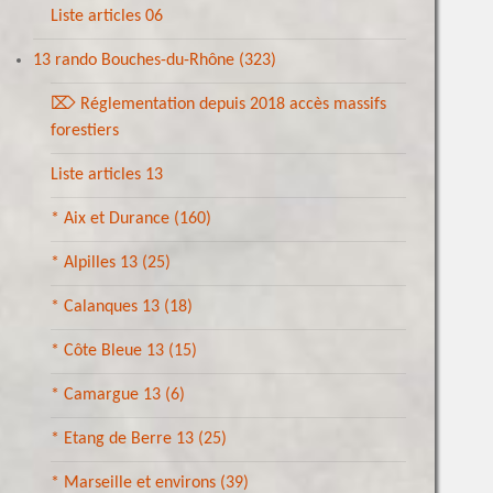
Liste articles 06
13 rando Bouches-du-Rhône
(323)
⌦ Réglementation depuis 2018 accès massifs
forestiers
Liste articles 13
* Aix et Durance
(160)
* Alpilles 13
(25)
* Calanques 13
(18)
* Côte Bleue 13
(15)
* Camargue 13
(6)
* Etang de Berre 13
(25)
* Marseille et environs
(39)