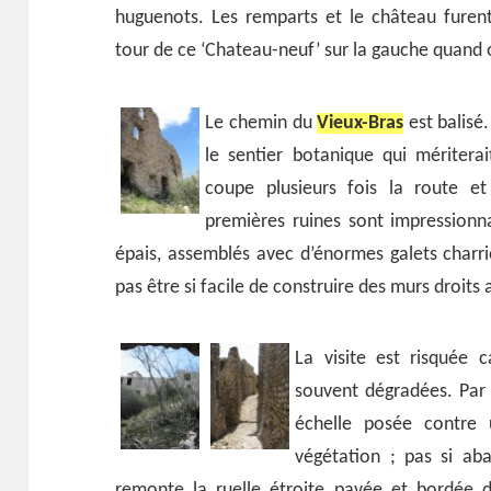
huguenots. Les remparts et le château furen
tour de ce ‘Chateau-neuf’ sur la gauche quand
Le chemin du
Vieux-Bras
est balisé
le sentier botanique qui mériterai
coupe plusieurs fois la route e
premières ruines sont impressionn
épais, assemblés avec d’énormes galets charri
pas être si facile de construire des murs droits 
La visite est risquée c
souvent dégradées. Par 
échelle posée contre
végétation ; pas si ab
remonte la ruelle étroite pavée et bordée 