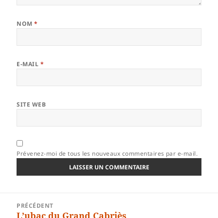
NOM
*
E-MAIL
*
SITE WEB
Prévenez-moi de tous les nouveaux commentaires par e-mail.
Navigation
PRÉCÉDENT
de
L’ubac du Grand Cabriès
Article