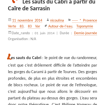
Les sauts du Cabri à partir du
Caïre de Sarrasin
Publié
Auteur
Catégories
11 novembre 2014
nicoulina
----- * Provence
le
Mots-
Verte 83
,
83 Var
Autour-de-l'eau
,
Toponymie
clés
Date_rando :
Durée :
Demie-journée
01 juin 2014 |
Organisation : N/A
L
es sauts du Cabri
: le point de vue du randonneur,
c’est que c’est drôlement difficile de l’atteindre par
les gorges du Carami à partir de Tourves. Des gorges
profondes, de plus en plus étroites et encombrées
de blocs rocheux. Le point de vue de l’ethnologue,
c’est aujourd’hui que nous allons le découvrir en
partant du plateau au-dessus des gorges. L’eau sera
donc notre thématique. C’est Philippe Hameau de