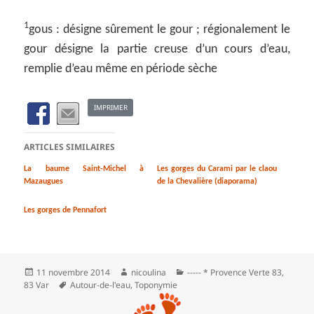
1
gous : désigne sûrement le gour ; régionalement le
gour désigne la partie creuse d’un cours d’eau,
remplie d’eau même en période sèche
IMPRIMER
ARTICLES SIMILAIRES
La baume Saint-Michel à
Les gorges du Carami par le claou
Mazaugues
de la Chevalière (diaporama)
Les gorges de Pennafort
Publié
Auteur
Catégories
11 novembre 2014
nicoulina
----- * Provence Verte 83
,
le
Mots-
83 Var
Autour-de-l'eau
,
Toponymie
clés