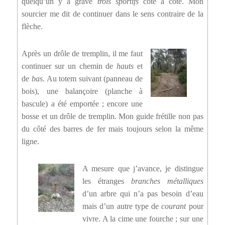
quelqu’un y a gravé
trois sportifs
côte à côte. Mon
sourcier me dit de continuer dans le sens contraire de la
flèche.
Après un drôle de tremplin, il me faut
continuer sur un chemin de
hauts
et
de
bas
. Au totem suivant (panneau de
bois), une balançoire (planche à
bascule) a été emportée ; encore une
bosse et un drôle de tremplin. Mon guide frétille non pas
du côté des barres de fer mais toujours selon la même
ligne.
A mesure que j’avance, je distingue
les étranges
branches métalliques
d’un arbre qui n’a pas besoin d’eau
mais d’un autre type de
courant
pour
vivre. A la cime une fourche ; sur une