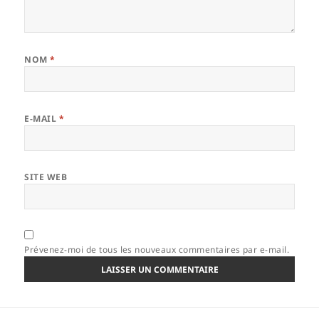
NOM
*
E-MAIL
*
SITE WEB
Prévenez-moi de tous les nouveaux commentaires par e-mail.
Navigation