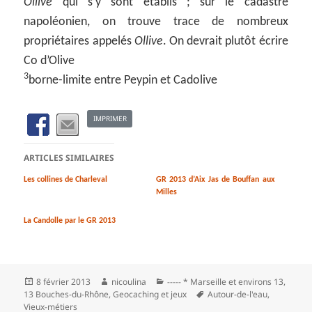
Ollive
qui s’y sont établis ; sur le cadastre
napoléonien, on trouve trace de nombreux
propriétaires appelés
Ollive
. On devrait plutôt écrire
Co d’Olive
3
borne-limite entre Peypin et Cadolive
IMPRIMER
ARTICLES SIMILAIRES
Les collines de Charleval
GR 2013 d’Aix Jas de Bouffan aux
Milles
La Candolle par le GR 2013
Publié
Auteur
Catégories
8 février 2013
nicoulina
----- * Marseille et environs 13
,
le
Mots-
13 Bouches-du-Rhône
,
Geocaching et jeux
Autour-de-l'eau
,
clés
Vieux-métiers