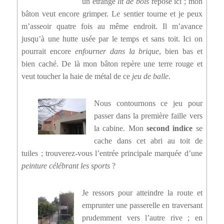
un étrange
lit de bois
repose ici ; mon
bâton veut encore grimper. Le sentier tourne et je peux
m’asseoir quatre fois au même endroit. Il m’avance
jusqu’à une hutte usée par le temps et sans toit. Ici on
pourrait encore
enfourner dans la brique
, bien bas et
bien caché. De là mon bâton repère une terre rouge et
veut toucher la haie de métal de ce
jeu de balle
.
Nous contournons ce jeu pour
passer dans la première faille vers
la cabine. Mon
second indice
se
cache dans cet abri au toit de
tuiles ; trouverez-vous l’entrée principale marquée d’une
peinture célébrant les sports
?
Je ressors pour atteindre la route et
emprunter une passerelle en traversant
prudemment vers l’autre rive ; en