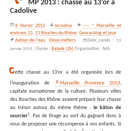
MP 2013 : chasse au 13’or à
Cadolive
Publié
Auteur
Catégories
8 février 2013
nicoulina
----- * Marseille et
le
environs 13
,
13 Bouches-du-Rhône
,
Geocaching et jeux
Mots-
Autour-de-l'eau
,
Vieux-métiers
Date_rando :
13
clés
Durée :
Balade (2h)
Organisation : N/A
janvier 2013 |
C
ette chasse au 13’or a été organisée lors de
l’inauguration de
Marseille Provence 2013
,
capitale européenne de la culture. Plusieurs villes
des Bouches des Rhône avaient préparé leur chasse
au trésor autour du même thème :
le bâton de
1
sourcier
. Pas de tirage au sort du gagnant donc à
vous de proposer une récompense à vos enfants. Si
2