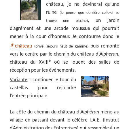
château, je ne devinerai qu’une
ruine
(je pense que derrière celle-ci se
, un jardin
trouve une piscine)
d’agrément et une arcade moussue qui pourrait
mener à la cour d’honneur. Je contourne donc le
château
puis remonte
(privé, séjours haut de gamme)
vers le centre par le chemin du château d’
Alpheran
,
e
château du XVIII
où se louent des salles de
réception pour les évènements.
Variante
: continuer le tour du
castellas pour rejoindre
l’entrée principale.
La côte du chemin du château d’
Alphéran
mène au
village en passant devant le célèbre I.A.E. (Institut
d’Administration des Entreprises) qui ressemble à un