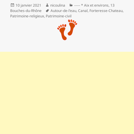
Publié
Auteur
Catégories
10 janvier 2021
nicoulina
----- * Aix et environs
,
13
le
Mots-
Bouches-du-Rhône
Autour-de-l'eau
,
Canal
,
Forteresse-Chateau
,
clés
Patrimoine-religieux
,
Patrimoine‑civil