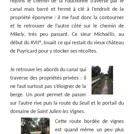
rejoins le chemin de la
Fauchonne
traversé par le
canal mais barré et fermé à clé à l’endroit de la
propriété éponyme : il me faut donc la contourner
et le retrouver de l’autre côté sur le chemin de
Mikely
, très peu passant. Ce sieur
Michaëlis
, au
e
début du XVII
, louait ce qui restait du vieux château
de Puyricard pour y stocker ses récoltes.
Je retrouve les abords du canal qui
traverse des propriétés privées : il
ne faut surtout pas s’éloigner de la
berge. Un pont permet de passer
sur l’autre rive puis la route du
Seuil
et le portail du
domaine de
Saint Julien les Vignes
.
Cette route bordée de vignes
est quand même un peu plus