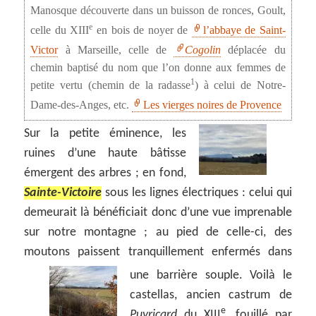
Manosque découverte dans un buisson de ronces, Goult,
e
celle du XIII
en bois de noyer de
l’abbaye de Saint-
Victor
à Marseille, celle de
Cogolin
déplacée du
chemin baptisé du nom que l’on donne aux femmes de
1
petite vertu (chemin de la radasse
) à celui de Notre-
Dame-des-Anges, etc.
Les vierges noires de Provence
Sur la petite éminence, les
ruines d’une haute bâtisse
émergent des arbres ; en fond,
Sainte-Victoire
sous les lignes électriques : celui qui
demeurait là bénéficiait donc d’une vue imprenable
sur notre montagne ; au pied de celle-ci, des
moutons paissent tranquillement enfermés dans
une barrière souple.
Voilà le
castellas, ancien castrum de
e
Puyricard
du XIII
, fouillé par