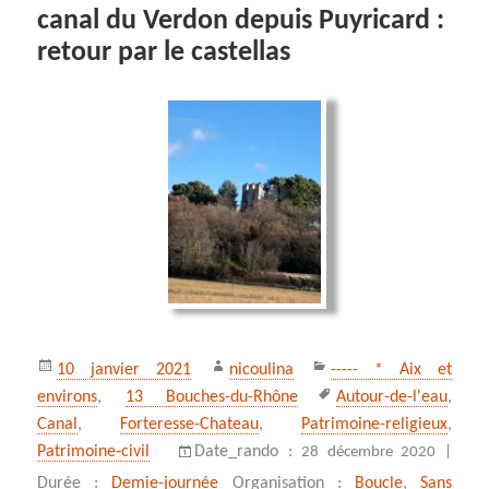
canal du Verdon depuis Puyricard :
retour par le castellas
Publié
Auteur
Catégories
10 janvier 2021
nicoulina
----- * Aix et
le
Mots-
environs
,
13 Bouches-du-Rhône
Autour-de-l'eau
,
clés
Canal
,
Forteresse-Chateau
,
Patrimoine-religieux
,
Patrimoine‑civil
Date_rando :
28 décembre 2020 |
Durée :
Demie-journée
Organisation :
Boucle
,
Sans