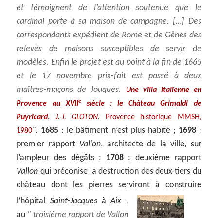
et témoignent de l’attention soutenue que le
cardinal porte à sa maison de campagne. […] Des
correspondants expédient de Rome et de Gênes des
relevés de maisons susceptibles de servir de
modèles. Enfin le projet est au point à la fin de 1665
et le 17 novembre prix-fait est passé à deux
maîtres-maçons de Jouques.
Une villa italienne en
e
Provence au XVII
siècle : le Château Grimaldi de
,
,
Puyricard
J.-J. GLOTON
Provence historique MMSH,
.
1685
: le bâtiment n’est plus habité ;
1698
:
1980
premier rapport
Vallon
, architecte de la ville, sur
l’ampleur des dégâts ;
1708
: deuxième rapport
Vallon
qui préconise la destruction des deux-tiers du
château dont les pierres serviront à construire
l’hôpital
Saint-Jacques
à
Aix
;
au
troisième rapport de Vallon