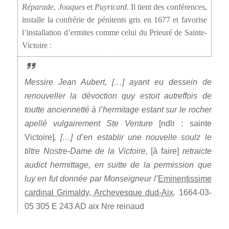
Réparade
,
Jouques
et
Puyricard
. Il tient des conférences,
installe la confrérie de pénitents gris en 1677 et favorise
l’installation d’ermites comme celui du Prieuré de Sainte-
Victoire :
Messire Jean Aubert, […] ayant eu dessein de
renouveller la dévoction quy estoit autreffois de
toutte anciennetté à l’hermitage estant sur le rocher
apellé vulgairement Ste Venture
[ndlr : sainte
Victoire]
, […] d’en establir une nouvelle soulz le
tiltre Nostre-Dame de la Victoire,
[à faire]
retraicte
audict hermittage, en suitte de la permission que
luy en fut donnée par Monseigneur l’
Eminentissime
cardinal Grimaldy, Archevesque dud-Aix
.
1664-03-
05 305 E 243 AD aix Nre reinaud