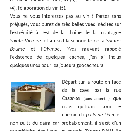
domaine Capitaine
Danjou
(3), le patrimoine sacré
(4), l’élaboration du vin (5).
Vous ne vous intéressez pas au vin ? Partez sans
préjugés, vous aurez de très belles vues inédites sur
l’extrémité à l’est de la chaine de la montagne
Sainte-Victoire
, et au sud la silhouette de la
Sainte-
Baume
et l’
Olympe
.
Yves
m’ayant rappelé
l’existence de quelques caches, j’en ai inclus
quelques unes pour les joueurs geocacheurs.
Départ sur la route en face
de la cave par la rue
Cezanne
que
(sans accent…)
nous quittons pour le
chemin du
puits de Dain
, et
non puits du daim car probablement, il s’agit d’un