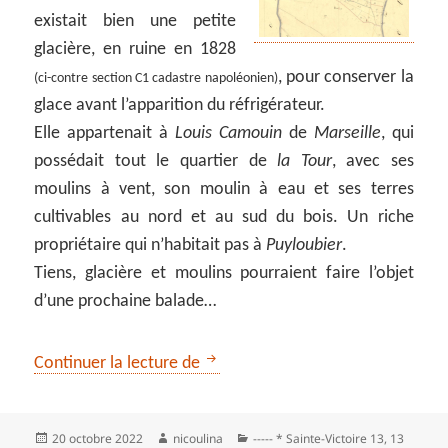
existait bien une petite
glacière, en ruine en 1828
, pour conserver la
(ci-contre section C1 cadastre napoléonien)
glace avant l’apparition du réfrigérateur.
Elle appartenait à
Louis Camouin
de
Marseille
, qui
possédait tout le quartier de
la Tour
, avec ses
moulins à vent, son moulin à eau et ses terres
cultivables au nord et au sud du bois. Un riche
propriétaire qui n’habitait pas à
Puyloubier
.
Tiens, glacière et moulins pourraient faire l’objet
d’une prochaine balade…
Le sentier des vignerons de Puylo
Continuer la lecture de
Publié
Auteur
Catégories
20 octobre 2022
nicoulina
----- * Sainte-Victoire 13
,
13
le