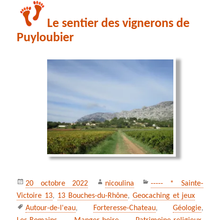
Le sentier des vignerons de
Puyloubier
Publié
Auteur
Catégories
20 octobre 2022
nicoulina
----- * Sainte-
le
Victoire 13
,
13 Bouches-du-Rhône
,
Geocaching et jeux
Mots-
Autour-de-l'eau
,
Forteresse-Chateau
,
Géologie
,
clés