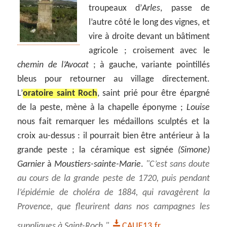
troupeaux d’
Arles
, passe de
l’autre côté le long des vignes, et
vire à droite devant un bâtiment
agricole ; croisement avec le
chemin de l’Avocat
; à gauche, variante pointillés
bleus pour retourner au village directement.
L’
oratoire saint Roch
, saint prié pour être épargné
de la peste, mène à la chapelle éponyme ;
Louise
nous fait remarquer les médaillons sculptés et la
croix au-dessus : il pourrait bien être antérieur à la
grande peste ; la céramique est signée
(Simone)
Garnier
à
Moustiers-sainte-Marie
.
C’est sans doute
au cours de la grande peste de 1720, puis pendant
l’épidémie de choléra de 1884, qui ravagèrent la
Provence, que fleurirent dans nos campagnes les
suppliques à Saint-Roch.
CAUE13.fr