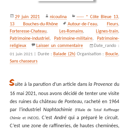
Publié
Auteur
Catégories
29 juin 2021
nicoulina
----- * Côte Bleue 13
,
le
Mots-
13 Bouches-du-Rhône
Autour-de-l'eau
,
Fleurs
,
clés
Forteresse-Chateau
,
Les‑Romains
,
Lignes-train
,
Patrimoine-industriel
,
Patrimoine-militaire
,
Patrimoine-
sur Découverte de Ponte
religieux
Laisser un commentaire
Date_rando :
Durée :
Balade (2h)
Organisation :
Boucle
,
01 juin 2021 |
Sans chasseurs
S
uite à la parution d’un article dans
la Provence
du
16 mai 2021, nous avons décidé de tenter une visite
des ruines du château de
Ponteau
, racheté en 1964
par l’industriel
Naphtachimie
(Filiale de
Total Raffinage
. C’est
André
qui a préparé le circuit.
Chimie
et
INEOS
)
C’est une zone de raffineries, de hautes cheminées,