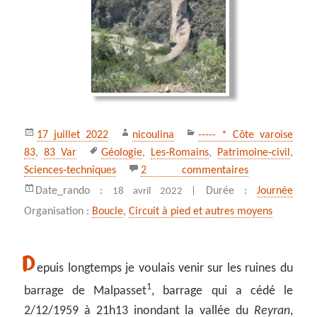
Publié
Auteur
Catégories
17 juillet 2022
nicoulina
----- * Côte varoise
le
Mots-
83
,
83 Var
Géologie
,
Les‑Romains
,
Patrimoine‑civil
,
clés
sur Le barrage
Sciences-techniques
2 commentaires
Date_rando :
Durée :
Journée
18 avril 2022 |
Organisation :
Boucle
,
Circuit à pied et autres moyens
D
epuis longtemps je voulais venir sur les ruines du
1
barrage de Malpasset
, barrage qui a cédé le
2/12/1959 à 21h13 inondant la vallée du
Reyran
,