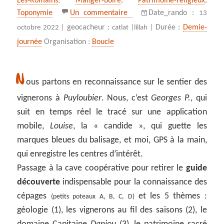
Les‑Romains
,
Manger-boire
,
Patrimoine-religieux
,
sur Le sentier des vignerons
Toponymie
Un commentaire
Date_rando :
13
geocacheur :
Durée :
Demie-
octobre 2022 |
catlat |
lillah |
journée
Organisation :
Boucle
N
ous partons en reconnaissance sur le sentier des
vignerons à
Puyloubier
. Nous, c’est
Georges P.
, qui
suit en temps réel le tracé sur une application
mobile,
Louise
, la « candide », qui guette les
marques bleues du balisage, et moi, GPS à la main,
qui enregistre les centres d’intérêt.
Passage à la cave coopérative pour retirer le
guide
découverte
indispensable pour la connaissance des
cépages
et les 5 thèmes :
(petits poteaux A, B, C, D)
géologie (1), les vignerons au fil des saisons (2), le