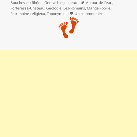
Mots-
Bouches-du-Rhône
,
Geocaching et jeux
Autour-de-l'eau
,
clés
Forteresse-Chateau
,
Géologie
,
Les‑Romains
,
Manger-boire
,
sur Le sentier des 
Patrimoine-religieux
,
Toponymie
Un commentaire