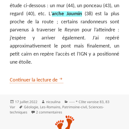
étude ci-dessous : un mur (44), un ponceau (43), un
regard (40), etc. L’
arche
Jaumin
(38) est la plus
proche de la route ; certains randonneurs sont
parvenus à traverser le
Reyran
pour l’atteindre :
j’espère y arriver également. J’ai repéré
approximativement le pont mais finalement, un
petit cairn en repère l’accès et l’IGN y a positionné
une étoile.
Le barrage de Malpasset, dans la 
Continuer la lecture de
Publié
Auteur
Catégories
17 juillet 2022
nicoulina
----- * Côte varoise 83
,
83
le
Mots-
Var
Géologie
,
Les‑Romains
,
Patrimoine‑civil
,
Sciences-
clés
sur Le barrage de Malpasset, dans la vall
techniques
2 commentaires