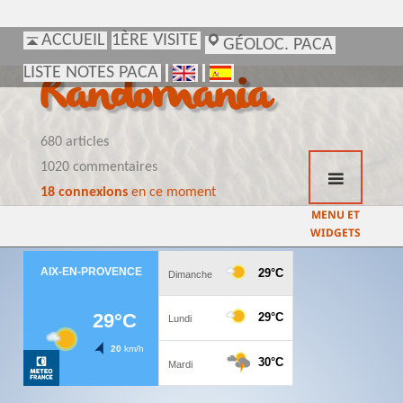
ACCUEIL
ACCUEIL
1ÈRE VISITE
1ÈRE VISITE
GÉOLOC. PACA
GÉOLOC. PACA
LISTE NOTES PACA
LISTE NOTES PACA
Randomania
680 articles
1020 commentaires
18 connexions
en ce moment
MENU ET
WIDGETS