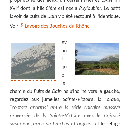
propriétaire des lieux, un certain (Pierre) DAIN fin
e
XVI
dont la fille
Clère
est née à
Puyloubier
. Le petit
lavoir de puits de
Dain
y a été restauré à l’identique.
Voir
Lavoirs des Bouches-du-Rhône
Av
an
t
qu
e
le
chemin du
Puits de Dain
ne s’incline vers la gauche,
regardez aux jumelles
Sainte-Victoire
, la
Torque
,
contact anormal entre la série calcaire massive
renversée de la Sainte-Victoire avec le Crétacé
supérieur formé de brèches et argiles
et le refuge