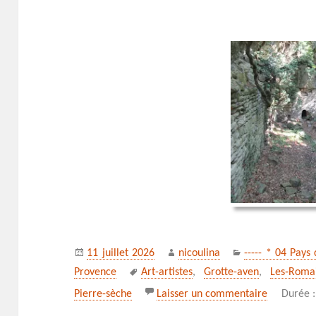
Publié
Auteur
Catégories
11 juillet 2026
nicoulina
----- * 04 Pays
le
Mots-
Provence
Art-artistes
,
Grotte-aven
,
Les‑Roma
clés
sur *** Le
Pierre-sèche
Laisser un commentaire
Durée 