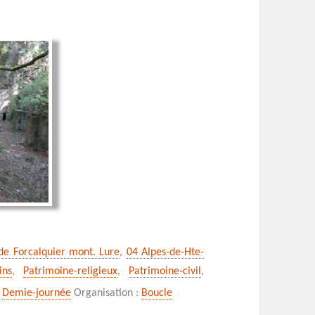
 de Forcalquier mont. Lure
,
04 Alpes-de-Hte-
ins
,
Patrimoine-religieux
,
Patrimoine‑civil
,
 dernier refuge de saint Donat
:
Demie-journée
Organisation :
Boucle