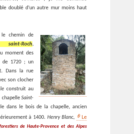
mble doublé d’un autre mur moins haut
 le chemin de
ire
saint-Roch
,
 au moment des
e de 1720 ; un
. Dans la rue
ec son clocher
le
construit au
a chapelle
Saint-
ule dans le bois de la chapelle, ancien
ntérieurement à 1400.
Henry Blanc
,
Le
forestiers de Haute-Provence et des Alpes