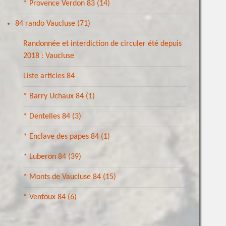
* Provence Verdon 83
(14)
84 rando Vaucluse
(71)
Randonnée et interdiction de circuler été depuis
2018 : Vaucluse
Liste articles 84
* Barry Uchaux 84
(1)
* Dentelles 84
(3)
* Enclave des papes 84
(1)
* Luberon 84
(39)
* Monts de Vaucluse 84
(15)
* Ventoux 84
(6)