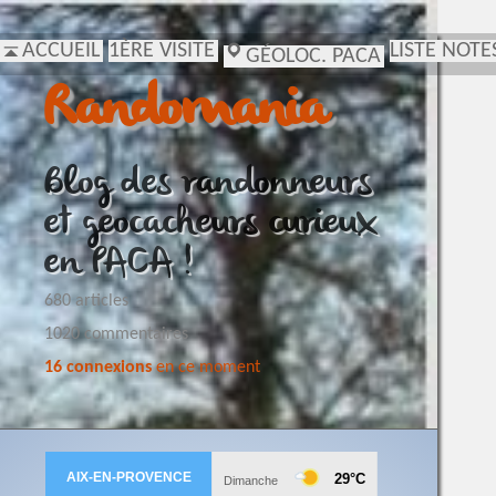
ACCUEIL
1ÈRE VISITE
LISTE NOTE
GÉOLOC. PACA
Randomania
Blog des randonneurs
et geocacheurs curieux
en PACA !
680 articles
1020 commentaires
16 connexions
en ce moment