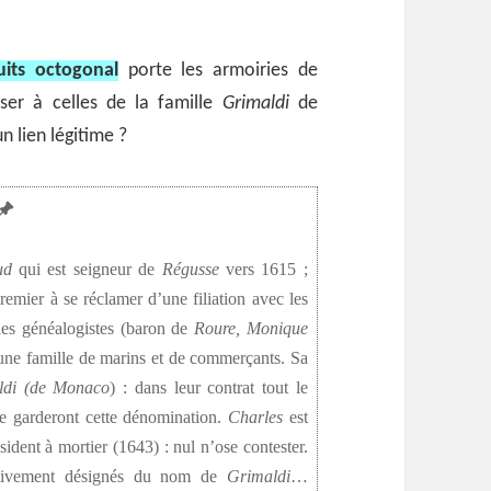
uits octogonal
porte les armoiries de
ser à celles de la famille
Grimaldi
de
un lien légitime ?
ud
qui est seigneur de
Régusse
vers 1615 ;
premier à se réclamer d’une filiation avec les
 les généalogistes (baron de
Roure,
Monique
une famille de marins et de commerçants. Sa
ldi (de Monaco
) : dans leur contrat tout le
ite garderont cette dénomination.
Charles
est
ident à mortier (1643) : nul n’ose contester.
itivement désignés du nom de
Grimaldi
…