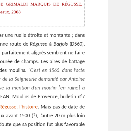
E GRIMALDI MARQUIS DE RÉGUSSE,
rdeaux, 2008
par une ruelle étroite et montante ; dans
ienne route de
Régusse
à
Barjols
(D560),
é
parfaitement alignés semblent ne faire
ntourée de champs. Les aires de battage
 des moulins.
C’est en 1565, dans l’acte
es de la Seigneurie demandé par Antoine
uve la mention d’un moulin [en ruine] à
JEAN, Moulins de Provence, bulletin n°7
égusse, l’histoire
. Mais pas de date de
ux avant 1500 (?), l’autre 20 m plus loin
 doute que sa position fut plus favorable