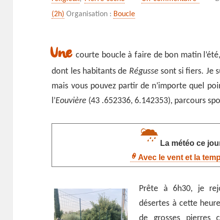
(2h)
Organisation :
Boucle
Une
courte boucle à faire de bon matin l’été
dont les habitants de
Régusse
sont si fiers. Je
mais vous pouvez partir de n’importe quel poin
l’
Eouvière
(43 .652336, 6.142353), parcours sport
La météo ce jour
Avec le vent et la tem
Prête à 6h30, je rejo
désertes à cette heur
de grosses pierres 