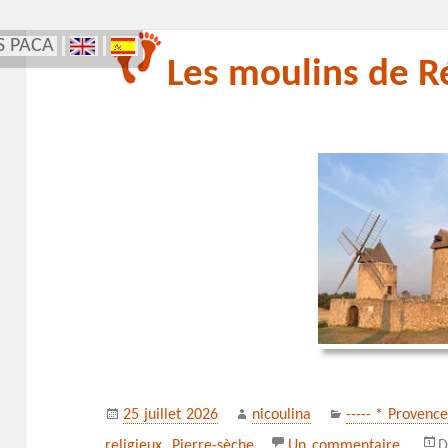
S PACA
Les moulins de R
Publié
Auteur
Catégories
25 juillet 2026
nicoulina
----- * Provenc
le
sur Le
religieux
,
Pierre-sèche
Un commentaire
D