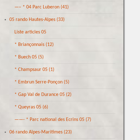
—– * 04 Parc Luberon
(41)
05 rando Hautes-Alpes
(33)
Liste articles 05
* Briançonnais
(12)
* Buech 05
(5)
* Champsaur 05
(1)
* Embrun Serre-Ponçon
(5)
* Gap Val de Durance 05
(2)
* Queyras 05
(6)
——- * Parc national des Ecrins 05
(7)
06 rando Alpes-Maritimes
(23)