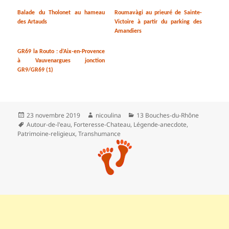
Balade du Tholonet au hameau
Roumavàgi au prieuré de Sainte-
des Artauds
Victoire à partir du parking des
Amandiers
GR69 la Routo : d’Aix-en-Provence
à Vauvenargues jonction
GR9/GR69 (1)
Publié
Auteur
Catégories
23 novembre 2019
nicoulina
13 Bouches-du-Rhône
le
Mots-
Autour-de-l'eau
,
Forteresse-Chateau
,
Légende-anecdote
,
clés
Patrimoine-religieux
,
Transhumance