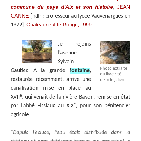
commune du pays d’Aix et son histoire
JEAN
,
GANNE
[ndlr : professeur au lycée Vauvenargues en
Chateauneuf-le-Rouge, 1999
1979],
Je rejoins
l’avenue
Sylvain
Photo extraite
Gautier. A la grande
fontaine
,
du livre cité
restaurée récemment, arrive une
d’Emile Julien
canalisation mise en place au
e
XVII
, qui venait de la rivière Bayon, remise en état
e
par l’abbé Fissiaux au XIX
, pour son pénitencier
agricole.
Depuis l’écluse, l’eau était distribuée dans le