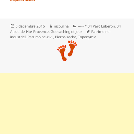
Publié
Auteur
Catégories
5 décembre 2016
nicoulina
----- * 04 Parc Luberon
,
04
le
Mots-
Alpes-de-Hte-Provence
,
Geocaching et jeux
Patrimoine-
clés
industriel
,
Patrimoine‑civil
,
Pierre-sèche
,
Toponymie