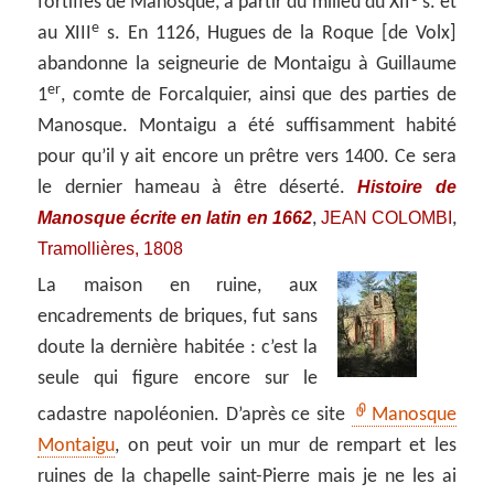
fortifiés de Manosque, à partir du milieu du XII
s. et
e
au XIII
s. En 1126, Hugues de la Roque [de Volx]
abandonne la seigneurie de Montaigu à Guillaume
er
1
, comte de Forcalquier, ainsi que des parties de
Manosque. Montaigu a été suffisamment habité
pour qu’il y ait encore un prêtre vers 1400. Ce sera
Histoire de
le dernier hameau à être déserté.
Manosque écrite en latin en 1662
JEAN COLOMBI
,
,
Tramollières, 1808
La maison en ruine, aux
encadrements de briques, fut sans
doute la dernière habitée : c’est la
seule qui figure encore sur le
cadastre napoléonien. D’après ce site
Manosque
Montaigu
, on peut voir un mur de rempart et les
ruines de la chapelle saint-Pierre mais je ne les ai