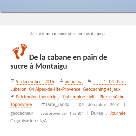
--- Saisie d'un commentaire en bas de page ---
De la cabane en pain de
sucre à Montaigu
Publié
Auteur
Catégories
5 décembre 2016
nicoulina
----- * 04 Parc
le
Luberon
,
04 Alpes-de-Hte-Provence
,
Geocaching et jeux
Mots-
Patrimoine-industriel
,
Patrimoine‑civil
,
Pierre-sèche
,
clés
Toponymie
Date_rando :
03 décembre 2016 |
geocacheur :
Durée :
Journée
yvesprovence |
hash04 |
Organisation : N/A