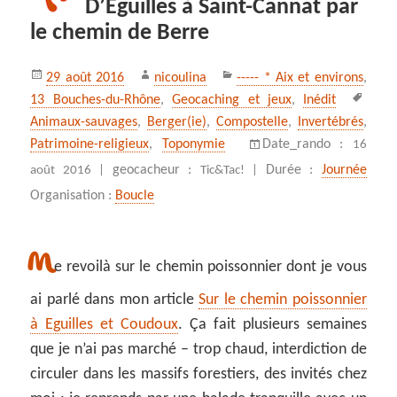
D’Eguilles à Saint-Cannat par
le chemin de Berre
Publié
Auteur
Catégories
29 août 2016
nicoulina
----- * Aix et environs
,
le
Mots
13 Bouches-du-Rhône
,
Geocaching et jeux
,
Inédit
clés
Animaux-sauvages
,
Berger(ie)
,
Compostelle
,
Invertébrés
,
Patrimoine-religieux
,
Toponymie
Date_rando :
16
geocacheur :
Durée :
Journée
août 2016 |
Tic&Tac! |
Organisation :
Boucle
M
e revoilà sur le chemin poissonnier dont je vous
ai parlé dans mon article
Sur le chemin poissonnier
à Eguilles et Coudoux
. Ça fait plusieurs semaines
que je n’ai pas marché – trop chaud, interdiction de
circuler dans les massifs forestiers, des invités chez