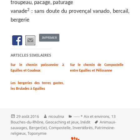
troupeau, pacage, paturage
2
vanade
: sans doute du provençal vanado, bercail,
bergerie
IMPRIMER
ARTICLES SIMILAIRES
Sur le chemin poissonnier à
Sur le chemin de Compostelle
Eguilles et Coudoux
entre Eguilles et Pélissanne
Les bergeries des terres gastes,
les Brulades à Eguilles
Publié
Auteur
Catégories
29 août 2016
nicoulina
----- * Aix et environs
,
13
le
Mots-
Bouches-du-Rhône
,
Geocaching et jeux
,
Inédit
Animaux-
clés
sauvages
,
Berger(ie)
,
Compostelle
,
Invertébrés
,
Patrimoine-
religieux
,
Toponymie