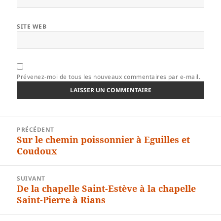
SITE WEB
Prévenez-moi de tous les nouveaux commentaires par e-mail.
Navigation
PRÉCÉDENT
de
Sur le chemin poissonnier à Eguilles et
Article
l’article
Coudoux
précédent :
SUIVANT
De la chapelle Saint-Estève à la chapelle
Article
Saint-Pierre à Rians
suivant :