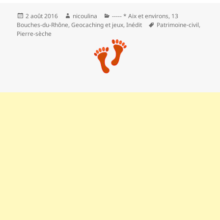
Publié
Auteur
Catégories
2 août 2016
nicoulina
----- * Aix et environs
,
13
le
Mots-
Bouches-du-Rhône
,
Geocaching et jeux
,
Inédit
Patrimoine‑civil
,
clés
Pierre-sèche