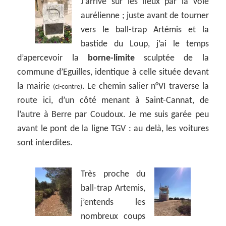
J’arrive sur les lieux par la voie
aurélienne ; juste avant de tourner
vers le ball-trap Artémis et la
bastide du Loup, j’ai le temps
d’apercevoir la
borne-limite
sculptée de la
commune d’Eguilles, identique à celle située devant
la mairie
. Le chemin salier n°VI traverse la
(ci-contre)
route ici, d’un côté menant à Saint-Cannat, de
l’autre à Berre par Coudoux. Je me suis garée peu
avant le pont de la ligne TGV : au delà, les voitures
sont interdites.
Très proche du
ball-trap Artemis,
j’entends les
nombreux coups