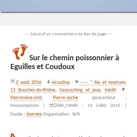
--- Saisie d'un commentaire en bas de page ---
Sur le chemin poissonnier à
Eguilles et Coudoux
Publié
Auteur
Catégories
2 août 2016
nicoulina
----- * Aix et environs
,
le
Mots
13 Bouches-du-Rhône
,
Geocaching et jeux
,
Inédit
clés
Patrimoine‑civil
,
Pierre-sèche
geocacheur :
Date_rando :
theyoungstone |
16 juillet 2016 |
Durée :
Journée
Organisation : N/A