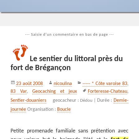
--- Saisie d'un commentaire en bas de page ---
Le sentier du littoral près du
fort de Brégançon
Publié
Auteur
Catégories
23 août 2008
nicoulina
----- * Côte varoise 83
,
le
Mots-
83 Var
,
Geocaching et jeux
Forteresse-Chateau
,
clés
Sentier-douaniers
geocacheur :
Durée :
Demie-
Dédou |
journée
Organisation :
Boucle
Petite promenade familiale sans prétention avec