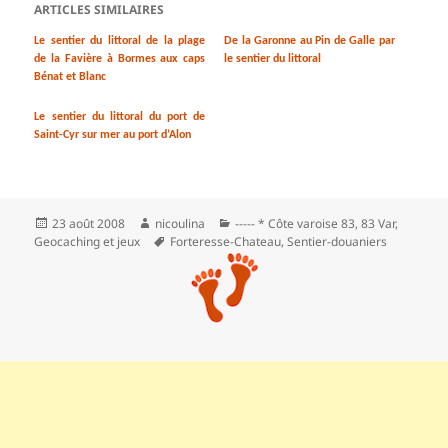
ARTICLES SIMILAIRES
Le sentier du littoral de la plage
De la Garonne au Pin de Galle par
de la Favière à Bormes aux caps
le sentier du littoral
Bénat et Blanc
Le sentier du littoral du port de
Saint-Cyr sur mer au port d’Alon
Publié
Auteur
Catégories
23 août 2008
nicoulina
----- * Côte varoise 83
,
83 Var
,
le
Mots-
Geocaching et jeux
Forteresse-Chateau
,
Sentier-douaniers
clés