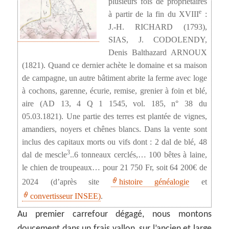
plusieurs fois de propriétaires
e
à partir de la fin du XVIII
:
J.-H. RICHARD (1793),
SIAS, J. CODOLENDY,
Denis Balthazard ARNOUX
(1821). Quand ce dernier achète le domaine et sa maison
de campagne, un autre bâtiment abrite la ferme avec loge
à cochons, garenne, écurie, remise, grenier à foin et blé,
aire (AD 13, 4 Q 1 1545, vol. 185, n° 38 du
05.03.1821). Une partie des terres est plantée de vignes,
amandiers, noyers et chênes blancs. Dans la vente sont
inclus des capitaux morts ou vifs dont : 2 dal de blé, 48
3
dal de mescle
..6 tonneaux cerclés,… 100 bêtes à laine,
le chien de troupeaux… pour 21 750 Fr, soit 64 200€ de
2024 (d’après site
histoire généalogie
et
convertisseur INSEE)
.
Au premier carrefour dégagé, nous montons
doucement dans un frais vallon, sur l’ancien et large