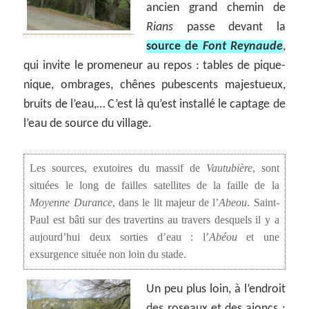
ancien grand chemin de
Rians
passe devant la
source de
Font Reynaude
,
qui invite le promeneur au repos : tables de pique-
nique, ombrages, chênes pubescents majestueux,
bruits de l’eau,… C’est là qu’est installé le captage de
l’eau de source du village.
Les sources, exutoires du massif de
Vautubière
, sont
situées le long de failles satellites de la faille de la
Moyenne Durance
, dans le lit majeur de l’
Abeou
. Saint-
Paul est bâti sur des travertins au travers desquels il y a
aujourd’hui deux sorties d’eau : l’
Abéou
et une
exsurgence située non loin du stade.
Un peu plus loin, à l’endroit
des roseaux et des ajoncs :