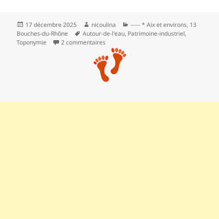
Publié
Auteur
Catégories
17 décembre 2025
nicoulina
----- * Aix et environs
,
13
le
Mots-
Bouches-du-Rhône
Autour-de-l'eau
,
Patrimoine-industriel
,
clés
sur Boucle de Mus, Saint-Paul-lez-Duranc
Toponymie
2 commentaires