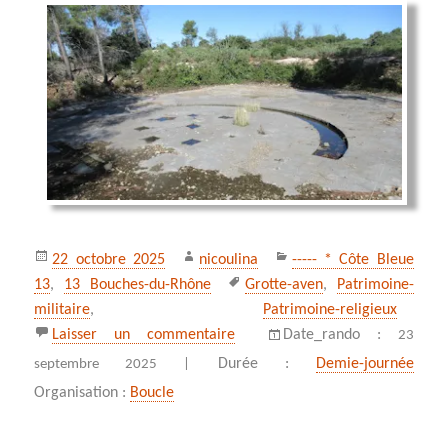
Publié
Auteur
Catégories
22 octobre 2025
nicoulina
----- * Côte Bleue
le
Mots-
13
,
13 Bouches-du-Rhône
Grotte-aven
,
Patrimoine-
clés
militaire
,
Patrimoine-religieux
sur La Couronne : vestiges milita
Laisser un commentaire
Date_rando :
23
Durée :
Demie-journée
septembre 2025 |
Organisation :
Boucle