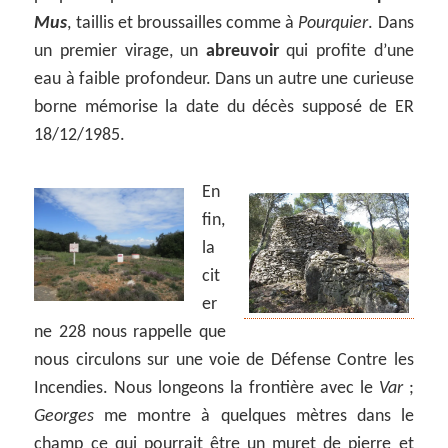
Mus
, taillis et broussailles comme à
Pourquier
. Dans
un premier virage, un
abreuvoir
qui profite d’une
eau à faible profondeur. Dans un autre une curieuse
borne mémorise la date du décès supposé de ER
18/12/1985.
En
fin,
la
cit
er
ne 228 nous rappelle que
nous circulons sur une voie de Défense Contre les
Incendies. Nous longeons la frontière avec le
Var
;
Georges
me montre à quelques mètres dans le
champ ce qui pourrait être un muret de pierre et