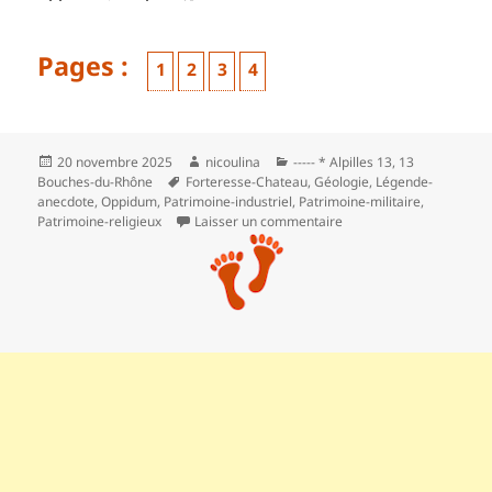
Pages :
,
,
,
1
2
3
4
Page
Page
Page
Page
Publié
Auteur
Catégories
20 novembre 2025
nicoulina
----- * Alpilles 13
,
13
le
Mots-
Bouches-du-Rhône
Forteresse-Chateau
,
Géologie
,
Légende-
clés
anecdote
,
Oppidum
,
Patrimoine-industriel
,
Patrimoine-militaire
,
sur Le circuit de la pier
Patrimoine-religieux
Laisser un commentaire