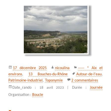
Publié
Auteur
Catégories
17 décembre 2025
nicoulina
----- * Aix et
le
Mots-
environs
,
13 Bouches-du-Rhône
Autour-de-l'eau
,
clés
sur Bou
Patrimoine-industriel
,
Toponymie
2 commentaires
Date_rando :
Durée :
Journée
18 avril 2023 |
Organisation :
Boucle