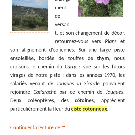
ment
de
versan
t, et son changement de décor,
retournez-vous vers
Rians
et
son alignement d’éoliennes. Sur une large piste
ensoleillée, bordée de touffes de
thym
, nous
croisons le chemin du
Carry
: vue sur les futurs
virages de notre piste ; dans les années 1970, les
salariés venant de
Jouques
la Sicarde
pouvaient
rejoindre
Cadarache
par ce chemin de
Jouques
.
Deux coléoptères, des
cétoines
, apprécient
particulièrement la fleur du
ciste cotonneux
.
Boucle de Mus, Saint-Paul-lez-Du
Continuer la lecture de