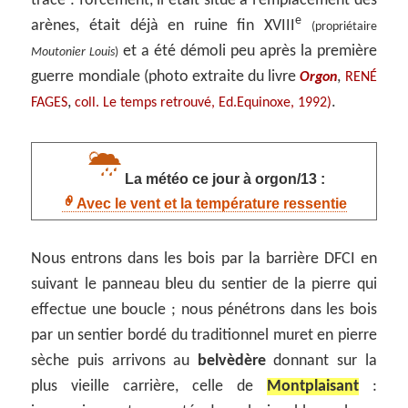
trace : forcément, il était situé à l’emplacement des
e
arènes, était déjà en ruine fin XVIII
(propriétaire
et a été démoli peu après la première
Moutonier Louis
)
guerre mondiale (photo extraite du livre
,
Orgon
RENÉ
,
.
FAGES
coll. Le temps retrouvé, Ed.Equinoxe, 1992)
La météo ce jour à orgon/13 :
Avec le vent et la température ressentie
Nous entrons dans les bois par la barrière DFCI en
suivant le panneau bleu du sentier de la pierre qui
effectue une boucle ; nous pénétrons dans les bois
par un sentier bordé du traditionnel muret en pierre
sèche puis arrivons au
belvèdère
donnant sur la
plus vieille carrière, celle de
Montplaisant
: