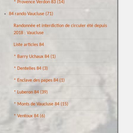
* Provence Verdon 83
(14)
84 rando Vaucluse
(71)
Randonnée et interdiction de circuler été depuis
2018 : Vaucluse
Liste articles 84
* Barry Uchaux 84
(1)
* Dentelles 84
(3)
* Enclave des papes 84
(1)
* Luberon 84
(39)
* Monts de Vaucluse 84
(15)
* Ventoux 84
(6)