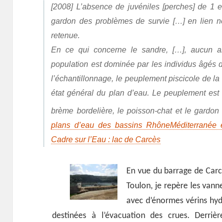
[2008] L’absence de juvéniles [perches] de 1 
gardon des problèmes de survie […] en lien 
retenue.
En ce qui concerne le sandre, […], aucun al
population est dominée par les individus âgés d
l’échantillonnage, le peuplement piscicole de 
état général du plan d’eau. Le peuplement est 
brème bordelière, le poisson-chat et le gard
plans d’eau des bassins RhôneMéditerranée e
Cadre sur l’Eau : lac de Carcès
En vue du barrage de Carcè
Toulon, je repère les van
avec d’énormes vérins hy
destinées à l’évacuation des crues. Derri