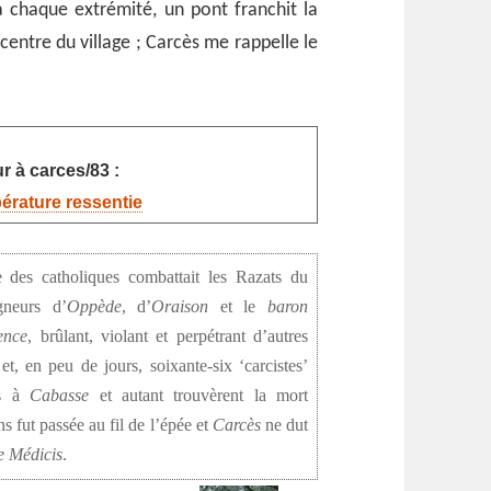
; à chaque extrémité, un pont franchit la
entre du village ; Carcès me rappelle le
r à carces/83 :
pérature ressentie
te des catholiques combattait les Razats du
gneurs d’
Oppède
, d’
Oraison
et le
baron
ence
, brûlant, violant et perpétrant d’autres
t, en peu de jours, soixante-six ‘carcistes’
és à
Cabasse
et autant trouvèrent la mort
s fut passée au fil de l’épée et
Carcès
ne dut
e Médicis
.