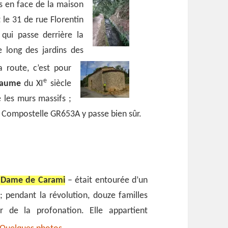
 en face de la maison
t le 31 de rue Florentin
 qui passe derrière la
e long des jardins des
 route, c’est pour
e
-Jaume
du XI
siècle
e les murs massifs ;
e Compostelle GR653A y passe bien sûr.
 Dame de Carami
– était entourée d’un
; pendant la révolution, douze familles
er de la profonation. Elle appartient