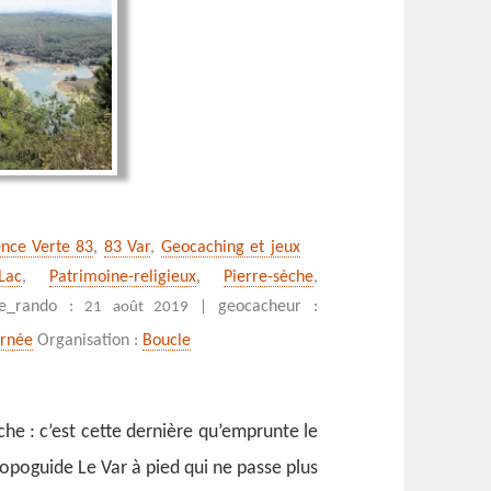
ence Verte 83
,
83 Var
,
Geocaching et jeux
Lac
,
Patrimoine-religieux
,
Pierre-sèche
,
, les chutes du Caramy
te_rando :
geocacheur :
21 août 2019 |
urnée
Organisation :
Boucle
che : c’est cette dernière qu’emprunte le
opoguide Le Var à pied qui ne passe plus