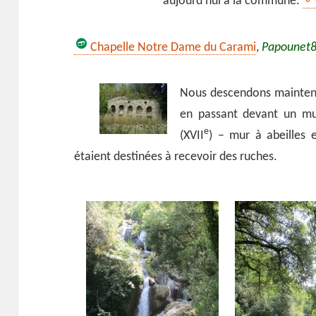
aujourd’hui à la commune.
Chapelle Notre Dame du Carami
,
Papounet
Nous descendons maintena
en passant devant un mur
e
(XVII
) – mur à abeilles 
étaient destinées à recevoir des ruches.