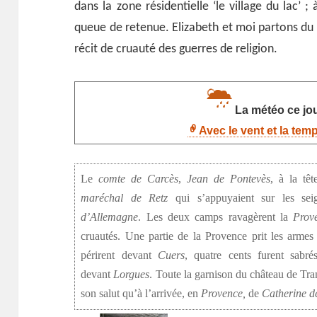
dans la zone résidentielle ‘le village du lac’ 
queue de retenue. Elizabeth et moi partons du c
récit de cruauté des guerres de religion.
La météo ce jou
Avec le vent et la tem
Le
comte de Carcès
,
Jean de Pontevès
, à la tê
maréchal de Retz
qui s’appuyaient sur les sei
d’Allemagne
. Les deux camps ravagèrent la
Prov
cruautés. Une partie de la Provence prit les armes e
périrent devant
Cuers
, quatre cents furent sabr
devant
Lorgues
. Toute la garnison du château de Tran
son salut qu’à l’arrivée, en
Provence,
de
Catherine d