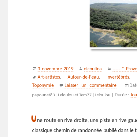
Publié
Auteur
Catégories
3 novembre 2019
nicoulina
----- * Prov
le
Mots-
Art-artistes
,
Autour-de-l'eau
,
Invertébrés
,
clés
sur Carcès
Toponymie
Laisser un commentaire
Da
Durée :
Jo
papounet83 |
Leloulou et Tem77 |
Leloulou |
U
ne route en rive droite, une piste en rive gau
classique chemin de randonnée publié dans le t