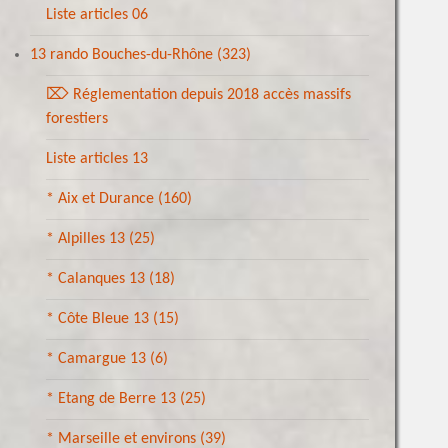
Liste articles 06
13 rando Bouches-du-Rhône
(323)
⌦ Réglementation depuis 2018 accès massifs
forestiers
Liste articles 13
* Aix et Durance
(160)
* Alpilles 13
(25)
* Calanques 13
(18)
* Côte Bleue 13
(15)
* Camargue 13
(6)
* Etang de Berre 13
(25)
* Marseille et environs
(39)