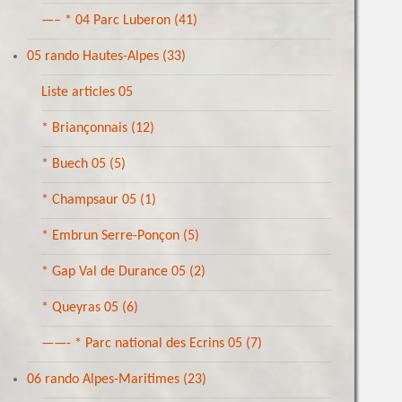
—– * 04 Parc Luberon
(41)
05 rando Hautes-Alpes
(33)
Liste articles 05
* Briançonnais
(12)
* Buech 05
(5)
* Champsaur 05
(1)
* Embrun Serre-Ponçon
(5)
* Gap Val de Durance 05
(2)
* Queyras 05
(6)
——- * Parc national des Ecrins 05
(7)
06 rando Alpes-Maritimes
(23)