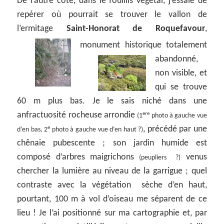
De l’autre côté, dans le fouillis végétal, j’essaie de
repérer où pourrait se trouver le vallon de
l’ermitage
Saint-Honorat de Roquefavour
,
monument historique
totalement
abandonné,
non visible, et
qui se trouve
60 m plus bas. Je le sais niché dans une
anfractuosité rocheuse arrondie
ere
(1
photo à gauche vue
, précédé par une
e
d’en bas, 2
photo à gauche vue d’en haut ?)
chênaie pubescente ; son jardin humide est
composé d’arbres maigrichons
venus
(peupliers ?)
chercher la lumière au niveau de la garrigue ; quel
contraste avec la végétation sèche d’en haut,
pourtant, 100 m à vol d’oiseau me séparent de ce
lieu ! Je l’ai positionné sur ma cartographie et, par