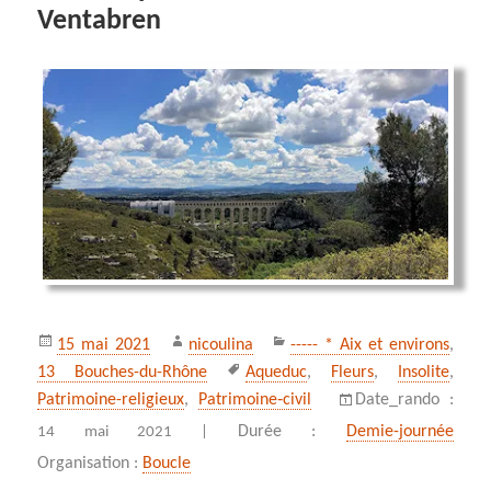
Ventabren
Publié
Auteur
Catégories
15 mai 2021
nicoulina
----- * Aix et environs
,
le
Mots-
13 Bouches-du-Rhône
Aqueduc
,
Fleurs
,
Insolite
,
clés
Patrimoine-religieux
,
Patrimoine‑civil
Date_rando :
Durée :
Demie-journée
14 mai 2021 |
Organisation :
Boucle