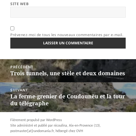
SITE WEB
Prévenez-moi de tous les nouveaux commentaires par e-mail.
Navigation
PRÉCÉDENT
de
Trois tunnels, une stèle et deux domaines
Article
l’article
précédent :
SUIVANT
La ferme-grenier de Coudounèu et la tour
Article
du télégraphe
suivant :
Fièrement propulsé par WordPress
Site administré et publié par nicoulina, Aix-en-Provence (13),
postmaster[at]randomania.fr, hébergé chez OVH