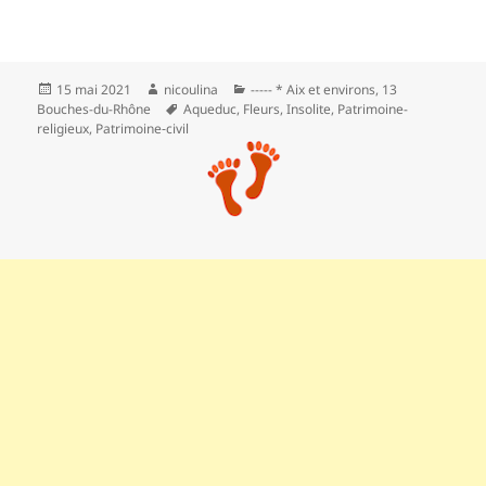
Publié
Auteur
Catégories
15 mai 2021
nicoulina
----- * Aix et environs
,
13
le
Mots-
Bouches-du-Rhône
Aqueduc
,
Fleurs
,
Insolite
,
Patrimoine-
clés
religieux
,
Patrimoine‑civil