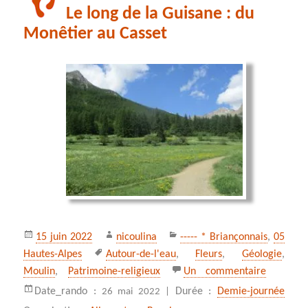
Le long de la Guisane : du
Monêtier au Casset
Publié
Auteur
Catégories
15 juin 2022
nicoulina
----- * Briançonnais
,
05
le
Mots-
Hautes-Alpes
Autour-de-l'eau
,
Fleurs
,
Géologie
,
clés
sur Le lo
Moulin
,
Patrimoine-religieux
Un commentaire
Date_rando :
Durée :
Demie-journée
26 mai 2022 |