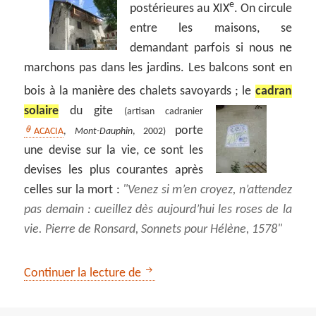
e
postérieures au XIX
.
On circule
entre les maisons, se
demandant parfois si nous ne
marchons pas dans les jardins. Les balcons sont en
bois à la manière des chalets savoyards ;
le
cadran
solaire
du gite
(artisan cadranier
porte
ACACIA
,
Mont-Dauphin
, 2002)
une devise sur la vie, ce sont les
devises les plus courantes après
celles sur la mort :
Venez si m’en croyez, n’attendez
pas demain : cueillez dès aujourd’hui les roses de la
vie. Pierre de Ronsard, Sonnets pour Hélène, 1578
Le long de la Guisane : du Monêti
Continuer la lecture de