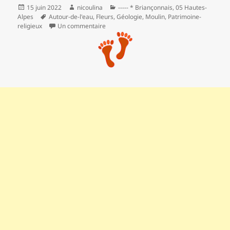
Publié
Auteur
Catégories
15 juin 2022
nicoulina
----- * Briançonnais
,
05 Hautes-
le
Mots-
Alpes
Autour-de-l'eau
,
Fleurs
,
Géologie
,
Moulin
,
Patrimoine-
clés
sur Le long de la Guisane : du Monêtier au 
religieux
Un commentaire