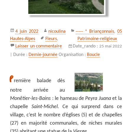
Publié
Auteur
Catégories
4 juin 2022
nicoulina
----- * Briançonnais
,
05
le
Mots-
Hautes-Alpes
Fleurs
,
Patrimoine-religieux
clés
sur Peyra Juana et la chapelle Saint
Laisser un commentaire
Date_rando :
25 mai 2022
Durée :
Demie-journée
Organisation :
Boucle
|
P
remière balade dès
notre arrivée au
Monêtier-les-Bains
: le hameau de
Peyra Juana
et la
chapelle
Saint-Michel
. Ce qui surprend dans ce
village, c’est le nombre d’églises (5) et de chapelles
(27) en majorité communales, de niches murales
(35) abritant une statue de la
Vierge
.