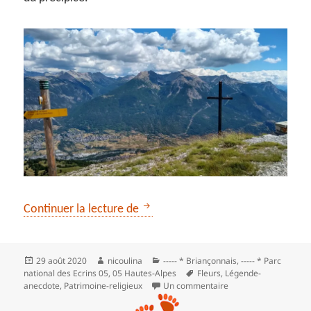
Notre Dame des Neiges par le tél
Continuer la lecture de
Publié
Auteur
Catégories
29 août 2020
nicoulina
----- * Briançonnais
,
----- * Parc
le
Mots-
national des Ecrins 05
,
05 Hautes-Alpes
Fleurs
,
Légende-
clés
sur Notre Dame des N
anecdote
,
Patrimoine-religieux
Un commentaire