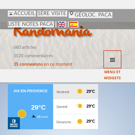
ACCUEIL
ACCUEIL
1ÈRE VISITE
1ÈRE VISITE
GÉOLOC. PACA
GÉOLOC. PACA
LISTE NOTES PACA
LISTE NOTES PACA
Randomania
680 articles
1020 commentaires
35 connexions
en ce moment
MENU ET
WIDGETS