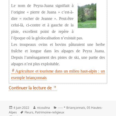
Le nom de Peyra-Juana signifiait à
l’origine « pierre de Juana » c’est-à-
dire « rocher de Jeanne ». Peut-être
celui-là, ci-contre et à gauche de la
piste, excellent point de repère à
l’époque où la géolocalisation n’existait pas.
Les troupeaux ovins et bovins pâturaient une herbe
fraîche et longue dans les alpages de Peyra Juana.
Depuis l’aménagament des pistes de ski, une partie des
alpages n’est plus exploitable.
Agriculture et tourisme dans un milieu haut-alpin : un
exemple briançonnais
Peyra Juana et la chapelle Saint-
Continuer la lecture de
Publié
Auteur
Catégories
4 juin 2022
nicoulina
----- * Briançonnais
,
05 Hautes-
le
Mots-
Alpes
Fleurs
,
Patrimoine-religieux
clés
sur Peyra Juana et la chapelle Saint-Michel