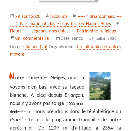
Publié
Auteur
Catégories
29 août 2020
nicoulina
----- * Briançonnais
,
---
le
Mots
-- * Parc national des Ecrins 05
,
05 Hautes-Alpes
clés
Fleurs
,
Légende-anecdote
,
Patrimoine-religieux
sur Notre Dame des Neiges par le téléphé
Un commentaire
Date_rando :
17 juillet 2020 |
Durée :
Balade (2h)
Organisation :
Circuit à pied et autres
moyens
N
otre Dame des Neiges, nous la
voyons d’en bas, avec sa façade
blanche. A pied depuis
Briançon
,
nous n’y avons pas songé
(1000 m de
; nous prendrons donc le téléphérique du
dénivelée !)
Prorel
: tel est le programme tranquille de notre
après-midi. De 1209 m d’altitude à 2354 la