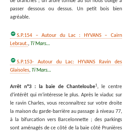
de branches ; un arbre tombé au sol nous oblige à
passer dessous ou dessus. Un petit bois bien
agréable.
S.P.154 – Autour du Lac : HYVANS – Cairn
Lebraut.
,
Ti’Mars…
S.P.153- Autour du Lac: HYVANS Ravin des
Glaisoles
,
Ti’Mars…
1
Arrêt n°3 : la baie de Chanteloube
, le centre
d’intérêt qui m’intéresse le plus. Après le viaduc sur
le ravin Charles, vous reconnaîtrez sur votre droite
la maison du garde-barrière au passage à niveau 77,
à la bifurcation vers Barcelonnette ; des parkings
sont aménagés de ce côté de la baie côté Prunières