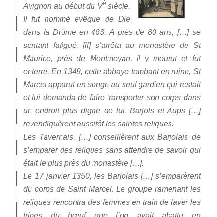
è
Avignon au début du V
siècle.
Il fut nommé évêque de Die
dans la Drôme en 463. A près de 80 ans, […] se
sentant fatigué, [il] s’arrêta au monastère de St
Maurice, près de Montmeyan, il y mourut et fut
enterré. En 1349, cette abbaye tombant en ruine, St
Marcel apparut en songe au seul gardien qui restait
et lui demanda de faire transporter son corps dans
un endroit plus digne de lui. Barjols et Aups […]
revendiquèrent aussitôt les saintes reliques.
Les Tavernais, […] conseillèrent aux Barjolais de
s’emparer des reliques sans attendre de savoir qui
était le plus près du monastère […].
Le 17 janvier 1350, les Barjolais […] s’emparèrent
du corps de Saint Marcel. Le groupe ramenant les
reliques rencontra des femmes en train de laver les
tripes du bœuf que l’on avait abattu en