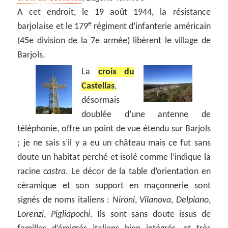
A cet endroit, le 19 août 1944, la résistance
e
barjolaise et le 179
régiment d’infanterie américain
(45e division de la 7e armée) libèrent le village de
Barjols.
La
croix du
Castellas
,
désormais
doublée d’une antenne de
téléphonie, offre un point de vue étendu sur Barjols
; je ne sais s’il y a eu un château mais ce fut sans
doute un habitat perché et isolé comme l’indique la
racine
castra
. Le décor de la table d’orientation en
céramique et son support en maçonnerie sont
signés de noms italiens :
Nironi
,
Vilanova
,
Delpiano
,
Lorenzi
,
Pigliapochi
. Ils sont sans doute issus de