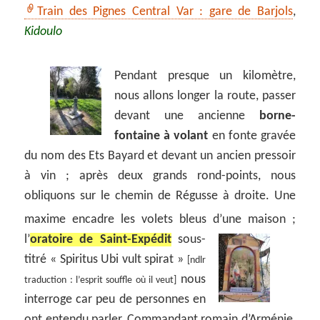
Train des Pignes Central Var : gare de Barjols
,
Kidoulo
Pendant presque un kilomètre,
nous allons longer la route, passer
devant une ancienne
borne-
fontaine à volant
en fonte gravée
du nom des Ets Bayard et devant un ancien pressoir
à vin ; après deux grands rond-points, nous
obliquons sur le chemin de Régusse à droite. Une
maxime encadre les volets bleus d’une maison ;
l’
oratoire de Saint-Expédit
sous-
titré « Spiritus Ubi vult spirat »
[ndlr
nous
traduction : l’esprit souffle où il veut]
interroge car peu de personnes en
ont entendu parler. Commandant romain d’Arménie,