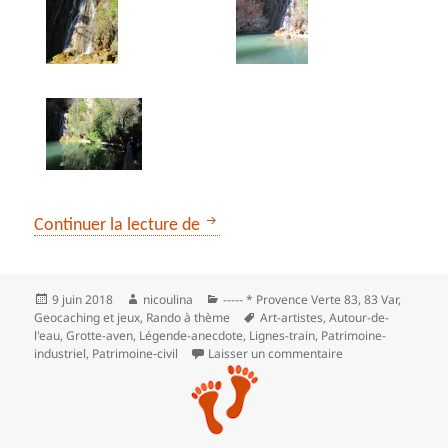
** De Barjols sur le thème de l’ea
Continuer la lecture de
Publié
Auteur
Catégories
9 juin 2018
nicoulina
----- * Provence Verte 83
,
83 Var
,
le
Mots-
Geocaching et jeux
,
Rando à thème
Art-artistes
,
Autour-de-
clés
l'eau
,
Grotte-aven
,
Légende-anecdote
,
Lignes-train
,
Patrimoine-
sur ** De Barjols s
industriel
,
Patrimoine‑civil
Laisser un commentaire