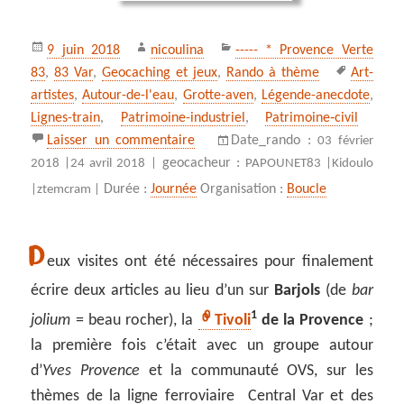
Publié
Auteur
Catégories
9 juin 2018
nicoulina
----- * Provence Verte
le
Mots-
83
,
83 Var
,
Geocaching et jeux
,
Rando à thème
Art-
clés
artistes
,
Autour-de-l'eau
,
Grotte-aven
,
Légende-anecdote
,
Lignes-train
,
Patrimoine-industriel
,
Patrimoine‑civil
sur ** De Barjols sur le thème de l
Laisser un commentaire
Date_rando :
03 février
geocacheur :
2018 |
24 avril 2018 |
PAPOUNET83 |
Kidoulo
Durée :
Journée
Organisation :
Boucle
|
ztemcram |
D
eux visites ont été nécessaires pour finalement
écrire deux articles au lieu d’un sur
Barjols
(de
bar
1
jolium
= beau rocher), la
Tivoli
de la Provence
;
la première fois c’était avec un groupe autour
d’
Yves Provence
et la communauté OVS, sur les
thèmes de la ligne ferroviaire Central Var et des