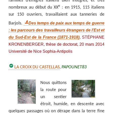
familles d’émigrés italiens bien intégrés, et très
e
nombreux au début du XX
: en 1915, 115 italiens
sur 150 ouvriers, travaillaient aux tanneries de
Des temps de paix aux temps de guerre
Barjols.
: les parcours des travailleurs étrangers de l’Est et
du Sud-Est de la France (1871-1918)
STÉPHANE
,
KRONENBERGER
thèse de doctorat, 20 mars 2014
,
Université de Nice Sophia-Antipolis
LA CROIX DU CASTELLAS
,
PAPOUNET83
Nous quittons
la route pour
un sentier
étroit, humide, en descente avec
quelques passages où on dérape dans la terre fine