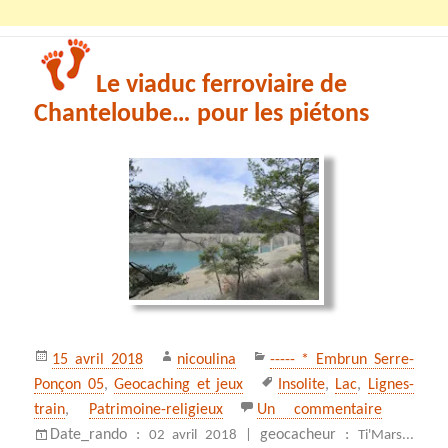
Le viaduc ferroviaire de
Chanteloube… pour les piétons
Publié
Auteur
Catégories
15 avril 2018
nicoulina
----- * Embrun Serre-
le
Mots-
Ponçon 05
,
Geocaching et jeux
Insolite
,
Lac
,
Lignes-
clés
sur Le via
train
,
Patrimoine-religieux
Un commentaire
Date_rando :
geocacheur :
02 avril 2018 |
Ti'Mars...