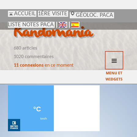
ACCUEIL
ACCUEIL
1ÈRE VISITE
1ÈRE VISITE
GÉOLOC. PACA
GÉOLOC. PACA
LISTE NOTES PACA
LISTE NOTES PACA
Randomania
680 articles
1020 commentaires
11 connexions
en ce moment
MENU ET
WIDGETS