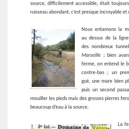
source, difficilement accessible, était toujour
ruisseau abondant, c’est presque incroyable et
Nous entamons la mo
au dessus de la lign
des nombreux tunnel
Marseille
; bien avant
ferme, on entend le br
contre-bas ; un pre
gué, une mare bien pl
puis un second passag
mouiller les pieds mais des grosses pierres feron
beaucoup d’eau à la source.
La f