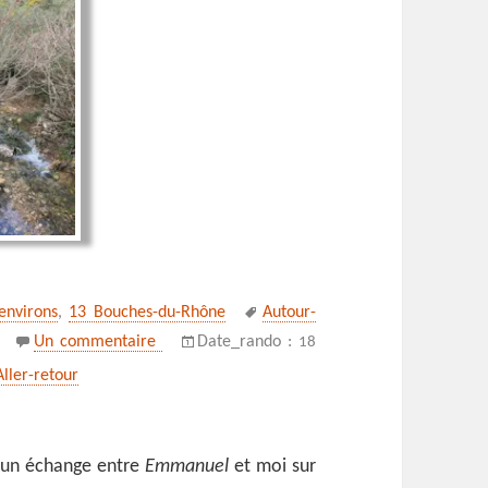
Mots-
 environs
,
13 Bouches-du-Rhône
Autour-
clés
sur Que d’eau à la source de la ferme de Vaut
Un commentaire
Date_rando :
18
Aller-retour
 un échange entre
Emmanuel
et moi sur