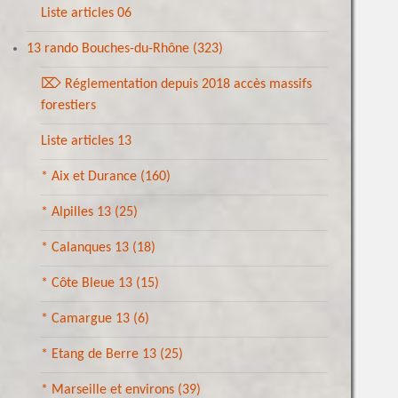
Liste articles 06
13 rando Bouches-du-Rhône
(323)
⌦ Réglementation depuis 2018 accès massifs
forestiers
Liste articles 13
* Aix et Durance
(160)
* Alpilles 13
(25)
* Calanques 13
(18)
* Côte Bleue 13
(15)
* Camargue 13
(6)
* Etang de Berre 13
(25)
* Marseille et environs
(39)