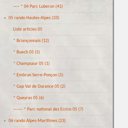
—– * 04 Parc Luberon
(41)
05 rando Hautes-Alpes
(33)
Liste articles 05
* Briançonnais
(12)
* Buech 05
(5)
* Champsaur 05
(1)
* Embrun Serre-Ponçon
(5)
* Gap Val de Durance 05
(2)
* Queyras 05
(6)
——- * Parc national des Ecrins 05
(7)
06 rando Alpes-Maritimes
(23)