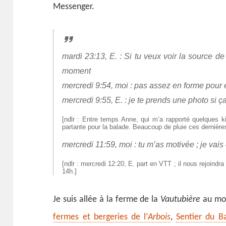
Messenger.
mardi 23:13, E. : Si tu veux voir la source de
moment
mercredi 9:54, moi : pas assez en forme pour e
mercredi 9:55, E. : je te prends une photo si ç
[ndlr : Entre temps Anne, qui m’a rapporté quelques kiw
partante pour la balade. Beaucoup de pluie ces dernière
mercredi 11:59, moi : tu m’as motivée ; je vais
[ndlr : mercredi 12:20, E. part en VTT ; il nous rejoindr
14h.]
Je suis allée à la ferme de la
Vautubière
au moi
fermes et bergeries de l’
Arbois
,
Sentier du B