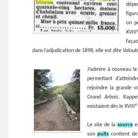
dépe
figur
on p
XVIII
façad
dans l’adjudication de 1898, elle est dite
Valoub
J’admire à nouveau le 
permettant d’attein
rejoindre la grande v
Grand Arbois
. Rappe
e
existaient dès le XVIII
Le site de la
source
es
son
puits
contient de 