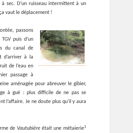
s à sec. D’un ruisseau intermittent à un
 ça vaut le déplacement !
ntée, passons
e TGV puis d’un
s du canal de
 d’arriver à la
uit de l’eau en
mier passage à
eine aménagée pour abreuver le gibier,
e à gué : plus difficile de ne pas se
t l’affaire. Je ne doute plus qu’il y aura
1
erme de
Vautubière
était une métaierie