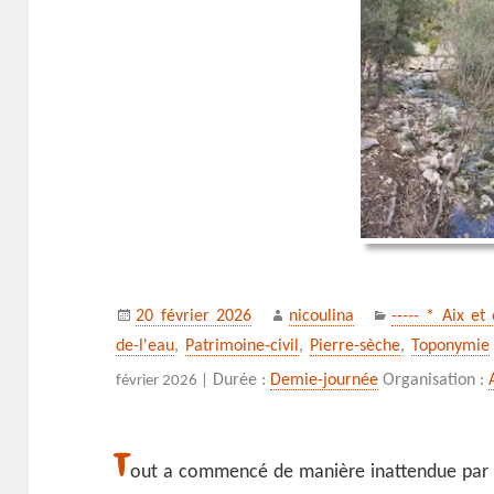
Publié
Auteur
Catégories
20 février 2026
nicoulina
----- * Aix et
le
de-l'eau
,
Patrimoine‑civil
,
Pierre-sèche
,
Toponymie
Durée :
Demie-journée
Organisation :
février 2026 |
T
out a commencé de manière inattendue par