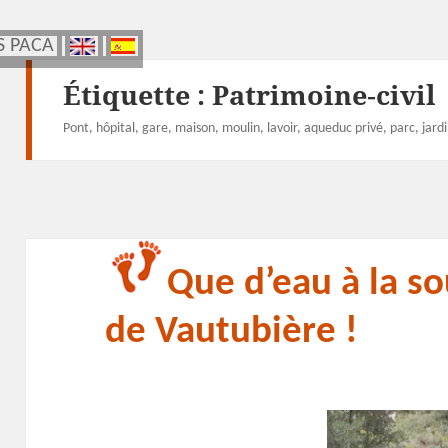
S PACA
S PACA
Étiquette :
Patrimoine‑civil
Pont, hôpital, gare, maison, moulin, lavoir, aqueduc privé, parc, ja
Que d’eau à la so
de Vautubière !