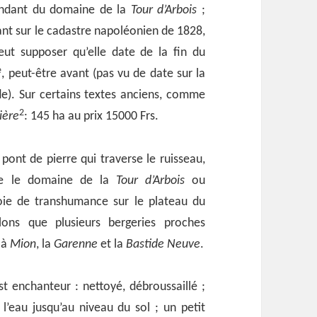
ndant du domaine de la
Tour d’Arbois
;
ant sur le cadastre napoléonien de 1828,
eut supposer qu’elle date de la fin du
e
, peut-être avant (pas vu de date sur la
e). Sur certains textes anciens, comme
2
ière
: 145 ha au prix 15000 Frs.
pont de pierre qui traverse le ruisseau,
dre le domaine de la
Tour d’Arbois
ou
oie de transhumance sur le plateau du
lons que plusieurs bergeries proches
à
Mion
, la
Garenne
et la
Bastide Neuve
.
t enchanteur : nettoyé, débroussaillé ;
l’eau jusqu’au niveau du sol ; un petit