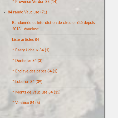
* Provence Verdon 83
(14)
84 rando Vaucluse
(71)
Randonnée et interdiction de circuler été depuis
2018 : Vaucluse
Liste articles 84
* Barry Uchaux 84
(1)
* Dentelles 84
(3)
* Enclave des papes 84
(1)
* Luberon 84
(39)
* Monts de Vaucluse 84
(15)
* Ventoux 84
(6)