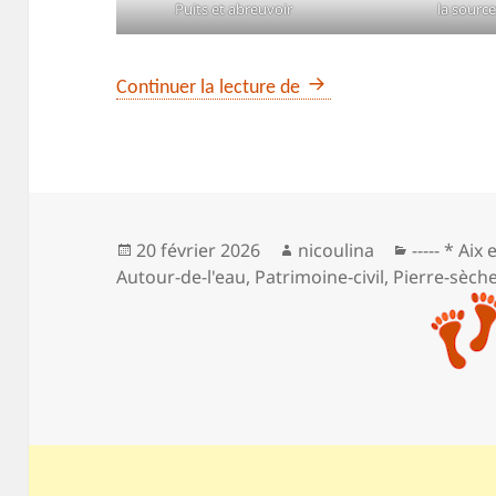
Puits et abreuvoir
la sourc
Que d’eau à la source d
Continuer la lecture de
Publié
Auteur
Catégorie
20 février 2026
nicoulina
----- * Aix
le
Autour-de-l'eau
,
Patrimoine‑civil
,
Pierre-sèch