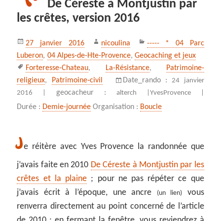
De Céreste à Montjustin par
les crêtes, version 2016
Publié
Auteur
Catégories
27 janvier 2016
nicoulina
----- * 04 Parc
le
Luberon
,
04 Alpes-de-Hte-Provence
,
Geocaching et jeux
Mots-
Forteresse-Chateau
,
La-Résistance
,
Patrimoine-
clés
religieux
,
Patrimoine‑civil
Date_rando :
24 janvier
geocacheur :
2016 |
alterch |
YvesProvence |
Durée :
Demie-journée
Organisation :
Boucle
J
e réitère avec Yves Provence la randonnée que
j’avais faite en 2010
De Céreste à Montjustin par les
crêtes et la plaine
; pour ne pas répéter ce que
j’avais écrit à l’époque, une ancre
vous
(un lien)
renverra directement au point concerné de l’article
de 2010 ; en fermant la fenêtre, vous reviendrez à