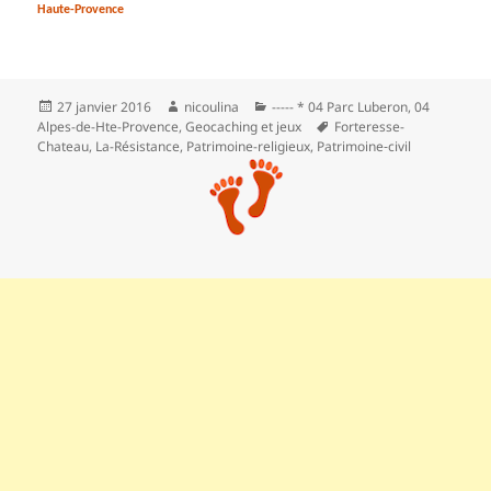
Haute-Provence
Publié
Auteur
Catégories
27 janvier 2016
nicoulina
----- * 04 Parc Luberon
,
04
le
Mots-
Alpes-de-Hte-Provence
,
Geocaching et jeux
Forteresse-
clés
Chateau
,
La-Résistance
,
Patrimoine-religieux
,
Patrimoine‑civil