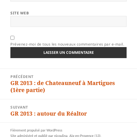
SITE WEB
Prévenez-moi de tous les nouveaux commentaires par e-mail.
Navigation
PRÉCÉDENT
de
GR 2013 : de Chateauneuf à Martigues
Article
l’article
(1ère partie)
précédent :
SUIVANT
GR 2013 : autour du Réaltor
Article
suivant :
Fièrement propulsé par WordPress
Site administré et publié par nicoulina, Aix-en-Provence (13),