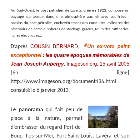
Au Sud-Ouest, le port pétrolier de Lavera, créé en 1922, compose un
paysage dantesque dans une atmosphère aux effluves souffrées :
bassins du port pétrolier, enchevêtrement des conduites, cylindres des
réservoirs de pétrole, sphères de stockage gazeux, tours des raffineries,
lignes électriques…
COUSIN BERNARD
Un ex-voto peint
D’après
,
exceptionnel
: les quatre époques mémorables de
Jean Joseph Aubergy
Imageson.org, 15 avril 2005
,
[En ligne]
http://www.imageson.org/document136.html
consulté le 6 janvier 2013.
Le
panorama
qui fait peu de
place à la nature, permet
d’embrasser du regard Port-de-
Bouc, Fos-sur-Mer, Port-Saint-Louis, Lavéra et son