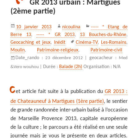
GR 2013 urbain : Martigues
(2ème partie)
Publié
Auteur
Catégories
10 janvier 2013
nicoulina
----- * Etang de
le
Berre 13
,
----- * GR 2013
,
13 Bouches-du-Rhône
,
Mots-
Geocaching et jeux
,
Inédit
Cinéma-TV
,
Les‑Romains
,
clés
Moulin
,
Patrimoine-religieux
,
Patrimoine‑civil
Date_rando :
geocacheur :
23 décembre 2012 |
Med
Durée :
Balade (2h)
Organisation : N/A
&Vero wouhou |
C
et article fait suite à la publication du
GR 2013 :
de Chateauneuf à Martigues (1ère partie)
, le sentier
de grande randonnée inter-urbain balisé à l’occasion
de Marseille Provence 2013, capitale européenne
de la culture ; le parcours a été réalisé en une seule
journée mais je vous le présente en deux articles.