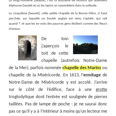
La vingt-huitième [beauté], c’est la douzaine de moulins qui attendent
Alphonse Daudet et où les lapins se rassemblent dans la solitude.
La cinquième [beauté], cette petite chapelle de la Bonne Mère, si haut
perchée, sur laquelle un boulet anglais est venu s’aplatir, qui sait
quand ?, et que les ex-voto des pauvres gens étoilent comme des fleurs
d’amour.
De loin
j’aperçois le
toit de cette
chapelle (autrefois Notre-Dame
de la Mer), parfois nommée
chapelle des Marins
ou
chapelle de la Miséricorde. En 1613, l’
ermitage
de
Notre-Dame de Miséricorde y est accolé. J’arrive
sur le côté de l’édifice, face à une
grotte
troglodytique dont l’entrée est soulignée de pierres
taillées. Pas de lampe de poche : je ne saurai donc
pas ce qu’il y a à l’intérieur à moins qu’un lecteur me