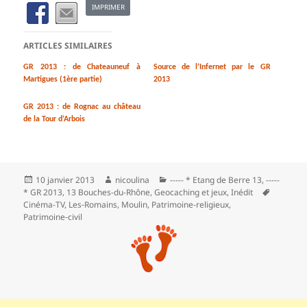
IMPRIMER
ARTICLES SIMILAIRES
GR 2013 : de Chateauneuf à
Source de l’Infernet par le GR
Martigues (1ère partie)
2013
GR 2013 : de Rognac au château
de la Tour d’Arbois
Publié
Auteur
Catégories
10 janvier 2013
nicoulina
----- * Etang de Berre 13
,
-----
le
Mots-
* GR 2013
,
13 Bouches-du-Rhône
,
Geocaching et jeux
,
Inédit
clés
Cinéma-TV
,
Les‑Romains
,
Moulin
,
Patrimoine-religieux
,
Patrimoine‑civil