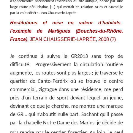
d’appréhender précisément l’extension du site antique, bordé par une
large route périurbaine, […] qui mettait en relation Arles et Marseille
par la voie côtière. Jean Chausserie-Laprée
Restitutions et mise en valeur d’habitats :
l’exemple de Martigues (Bouches-du-Rhône,
France)
JEAN CHAUSSERIE-LAPRÉE
2008 (?)
,
,
Je continue à suivre le GR2013 sans trop de
difficulté. Progressivement la circulation routière
augmente, les routes sont plus larges ; je traverse le
quartier de Canto-Perdrix où se trouve le centre
commercial, zigzague dans une résidence, me perd
près d’un terrain de sport devant lequel un jeune,
devinant ce que je cherche, me montre une marque
de GR… qui n’aboutit nulle part. Sachant qu’il passe
par la chapelle Notre Dame des Marins, je décide de
m’y rendre par le sentier forestier.
Au loin, le seul