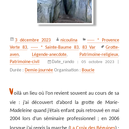
Publié
Auteur
Catégories
3 décembre 2023
nicoulina
----- * Provence
le
Mots-
Verte 83
,
----- * Sainte-Baume 83
,
83 Var
Grotte-
clés
aven
,
Légende-anecdote
,
Patrimoine-religieux
,
Patrimoine‑civil
Date_rando :
05 octobre 2023 |
Durée :
Demie-journée
Organisation :
Boucle
V
oilà un lieu où l’on revient souvent au cours de sa
vie : j’ai découvert d’abord la grotte de
Marie-
Madeleine
quand j’étais enfant puis retrouvé en mai
2004 lors d’un séminaire professionnel ; en 2006
lorsque j’ai repris la marche (
La Croix des Béguines
) ;