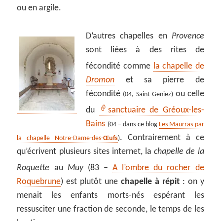
ou en argile.
D’autres chapelles en
Provence
sont liées à des rites de
fécondité comme
la chapelle de
Dromon
et sa pierre de
fécondité
ou celle
(04, Saint-Geniez)
du
sanctuaire de Gréoux-les-
Bains
(04 – dans ce blog
Les Maurras par
. Contrairement à ce
la chapelle Notre-Dame-des-
Œufs
)
qu’écrivent plusieurs sites internet, la
chapelle de la
Roquette
au
Muy
(83 –
A l’ombre du rocher de
Roquebrune
) est plutôt une
chapelle à répit
: on y
menait les enfants morts-nés espérant les
ressusciter une fraction de seconde, le temps de les