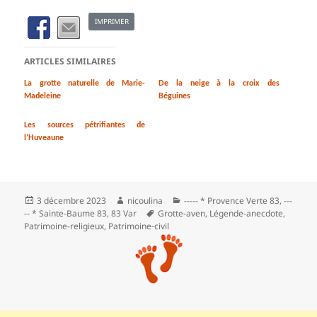
IMPRIMER
ARTICLES SIMILAIRES
La grotte naturelle de Marie-
De la neige à la croix des
Madeleine
Béguines
Les sources pétrifiantes de
l’Huveaune
Publié
Auteur
Catégories
3 décembre 2023
nicoulina
----- * Provence Verte 83
,
---
le
Mots-
-- * Sainte-Baume 83
,
83 Var
Grotte-aven
,
Légende-anecdote
,
clés
Patrimoine-religieux
,
Patrimoine‑civil