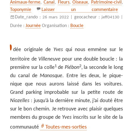
Animaux-ferme
,
Canal
,
Fleurs
,
Oiseaux
,
Patrimoine‑civil
,
sur Dou
Toponymie
Laisser un commentaire
Date_rando :
geocacheur :
26 mars 2022 |
jeff04130 |
Durée :
Journée
Organisation :
Boucle
I
dée originale de
Yves
qui nous emmène sur le
territoire de
Villeneuve
pour une double boucle : la
1
2
première sur la colle
de
Piébon
, la seconde le long
du canal de
Manosque
. Entre les deux, le pique-
nique que nous aurons laissé dans les voitures.
Grand parking improbable sur la petite route de
Niozelles
: jusqu’à la dernière minute, j’ai douté être
sur le bon chemin. Je retrouve avec plaisir quelques
membres du groupe de
Yves
inscrits sur le site de la
communauté
Toutes-mes-sorties