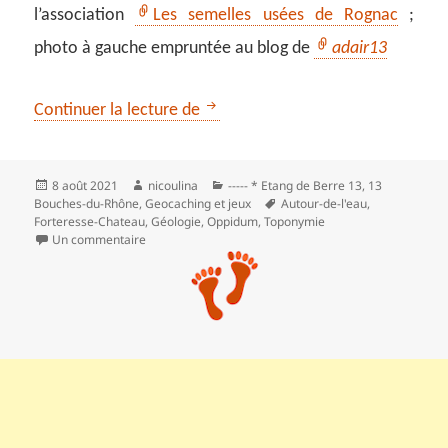
l’association
Les semelles usées de Rognac
;
photo à gauche empruntée au blog de
adair13
La cascade de Malaga, Rognac
Continuer la lecture de
Publié
Auteur
Catégories
8 août 2021
nicoulina
----- * Etang de Berre 13
,
13
le
Mots-
Bouches-du-Rhône
,
Geocaching et jeux
Autour-de-l'eau
,
clés
Forteresse-Chateau
,
Géologie
,
Oppidum
,
Toponymie
sur La cascade de Malaga, Rognac
Un commentaire