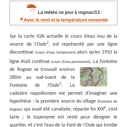
La météo ce jour à rognac/13 :
Avec le vent et la température ressentie
Sur la carte IGN actuelle le cours d’eau issu de la
2
source de l’
Oule
, est représenté par une ligne
discontinue
alors qu’en 1950 la
(cours d’eau temporaire)
ligne était continue
.
La
Fontaine
(cours d’eau permanent)
de Rognac
se trouvait environ
280m au sud-ouest de la
2
Fontaine de l’Oule
. Le
cadastre napoléonien me permet d’imaginer une
hypothèse : la première source du village
(
Fontaine de
e
qui avait été canalisée, réparée fin XIX
, s’est
Rognac
)
tarie ; le toponyme est resté pour désigner le
quartier, et c’est l’eau de la
Font de l’Oule
qui tombe