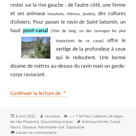
rester sur la rive gauche : de l’autre côté, une ferme
et ses animaux
, des cultures
(moutons, chèvres, poules)
d’oliviers. Pour passer le
ravin de Saint-Saturnin
, un
haut
pont-canal
(50m de long, un des ouvrages les plus
offre le
importants de ce canal)
vertige de la profondeur à ceux
qui le redoutent. Une bonne
dizaine de mètres au-dessus du ravin mais un garde-
corps rassurant.
Double boucle par la colle de Pié
Continuer la lecture de
Publié
Auteur
Catégories
8 avril 2022
nicoulina
----- * 04 Parc Luberon
,
04 Alpes-
le
Mots-
de-Hte-Provence
,
Geocaching et jeux
Animaux-ferme
,
Canal
,
clés
Fleurs
,
Oiseaux
,
Patrimoine‑civil
,
Toponymie
sur Double boucle par la colle de Piébon
Laisser un commentaire