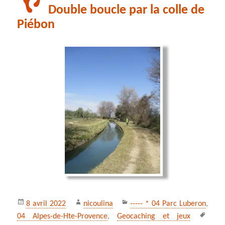
Double boucle par la colle de
Piébon
Publié
Auteur
Catégories
8 avril 2022
nicoulina
----- * 04 Parc Luberon
,
le
Mots
04 Alpes-de-Hte-Provence
,
Geocaching et jeux
clés