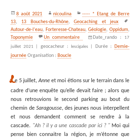
Publié
Auteur
Catégories
8 août 2021
nicoulina
----- * Etang de Berre
le
Mots
13
,
13 Bouches-du-Rhône
,
Geocaching et jeux
clés
Autour-de-l'eau
,
Forteresse-Chateau
,
Géologie
,
Oppidum
,
sur La cascade de Malaga, 
Toponymie
Un commentaire
Date_rando :
17
geocacheur :
Durée :
Demie-
juillet 2021 |
lescigales |
journée
Organisation :
Boucle
L
e 5 juillet,
Anne
et moi étions sur le terrain dans le
cadre d’une enquête qu’elle devait faire ; alors que
nous retrouvions le second parking au bout du
chemin de
Saragousse
, des jeunes nous interpellent
et nous demandent comment se rendre à la
cascade.
Ah ? il y a une cascade par ici ?
Moi qui
pense bien connaitre la région, je m’étonne que