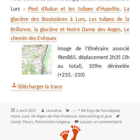
Lurs :
Pied d’Aulun et les tulipes d’Hypolite
,
La
glacière des Bouissières à Lurs
,
Les tulipes de la
Brillanne, la glacière et Notre Dame des Anges
,
Le
chemin des Evêques
Image de l’itinéraire associé
9km865, déplacement 2h35 (3h
au total), 109m dénivelée
(+210, -210)
Télécharger la trace
Publié
Auteur
Catégories
2 avril 2021
nicoulina
----- * 04 Pays de Forcalquier
le
Mots-
mont. Lure
,
04 Alpes-de-Hte-Provence
,
Geocaching et jeux
clés
sur Tulip
Canal
,
Fleurs
,
Patrimoine-religieux
Laisser un commentaire