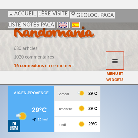
ACCUEIL
ACCUEIL
1ÈRE VISITE
1ÈRE VISITE
GÉOLOC. PACA
GÉOLOC. PACA
LISTE NOTES PACA
LISTE NOTES PACA
Randomania
680 articles
1020 commentaires
16 connexions
en ce moment
MENU ET
WIDGETS