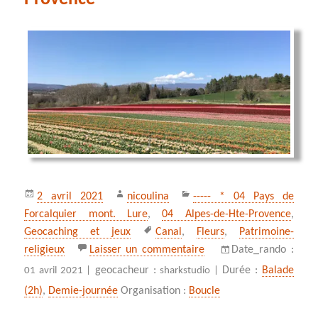
Publié
Auteur
Catégories
2 avril 2021
nicoulina
----- * 04 Pays de
le
Forcalquier mont. Lure
,
04 Alpes-de-Hte-Provence
,
Mots-
Geocaching et jeux
Canal
,
Fleurs
,
Patrimoine-
clés
sur Tulipes précoces de
religieux
Laisser un commentaire
Date_rando :
geocacheur :
Durée :
Balade
01 avril 2021 |
sharkstudio |
(2h)
,
Demie-journée
Organisation :
Boucle